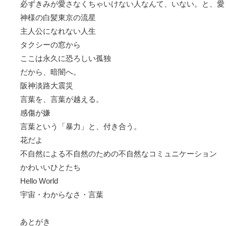
必ずきみが愛さなくちゃいけない人なんて、いない。と、愛
神様の白髪東京の流星
主人公になれない人生
タクシーの窓から
ここは永久に恐ろしい孤独
だから、暗闇へ。
阪神淡路大震災
言葉を、言葉が越える。
感傷が嫌
言葉という「暴力」と、付き合う。
花だよ
不自然による不自然のための不自然なコミュニケーション
かわいいひとたち
Hello World
宇宙・わからなさ・言葉
あとがき