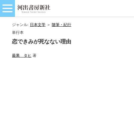
ジャンル:
日本文学
＞
随筆・紀行
単行本
恋できみが死なない理由
最果 タヒ
著