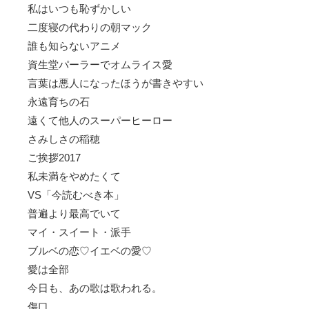
私はいつも恥ずかしい
二度寝の代わりの朝マック
誰も知らないアニメ
資生堂パーラーでオムライス愛
言葉は悪人になったほうが書きやすい
永遠育ちの石
遠くて他人のスーパーヒーロー
さみしさの稲穂
ご挨拶2017
私未満をやめたくて
VS「今読むべき本」
普遍より最高でいて
マイ・スイート・派手
ブルベの恋♡イエベの愛♡
愛は全部
今日も、あの歌は歌われる。
傷口