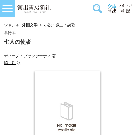
ジャンル:
外国文学
＞
小説・戯曲・詩歌
単行本
七人の使者
ディーノ・ブッツァーティ
著
脇 功
訳