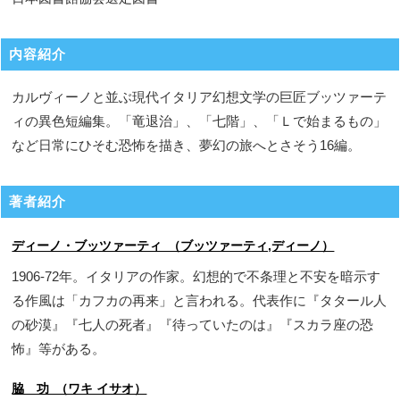
内容紹介
カルヴィーノと並ぶ現代イタリア幻想文学の巨匠ブッツァーテ
ィの異色短編集。「竜退治」、「七階」、「Ｌで始まるもの」
など日常にひそむ恐怖を描き、夢幻の旅へとさそう16編。
著者紹介
ディーノ・ブッツァーティ （ブッツァーティ,ディーノ）
1906-72年。イタリアの作家。幻想的で不条理と不安を暗示す
る作風は「カフカの再来」と言われる。代表作に『タタール人
の砂漠』『七人の死者』『待っていたのは』『スカラ座の恐
怖』等がある。
脇 功 （ワキ イサオ）