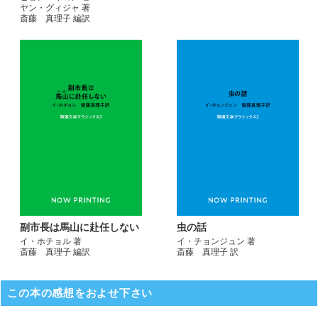
ヤン・グィジャ 著
斎藤 真理子 編訳
副市長は馬山に赴任しない
虫の話
イ・ホチョル 著
イ・チョンジュン 著
斎藤 真理子 編訳
斎藤 真理子 訳
この本の感想をおよせ下さい