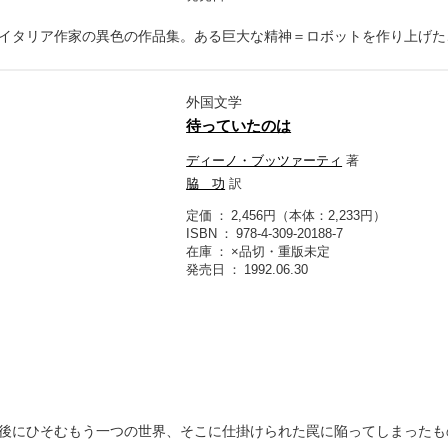
イタリア作家の異色の作品集。ある巨大な精神＝ロボットを作り上げた
外国文学
待っていたのは
ディーノ・ブッツァーティ
著
脇 功
訳
定価
2,456円（本体：2,233円）
ISBN
978-4-309-20188-7
在庫
×品切・重版未定
発売日
1992.06.30
後にひそむもう一つの世界、そこに仕掛けられた罠に陥ってしまったも