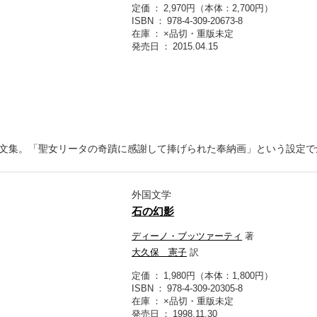
定価
2,970円（本体：2,700円）
ISBN
978-4-309-20673-8
在庫
×品切・重版未定
発売日
2015.04.15
文集。「聖女リータの奇蹟に感謝して捧げられた奉納画」という設定で
外国文学
石の幻影
ディーノ・ブッツァーティ
著
大久保 憲子
訳
定価
1,980円（本体：1,800円）
ISBN
978-4-309-20305-8
在庫
×品切・重版未定
発売日
1998.11.30