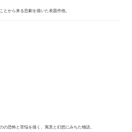
ことから来る悲劇を描いた表題作他。
のの恐怖と苦悩を描く、寓意と幻想にみちた物語。