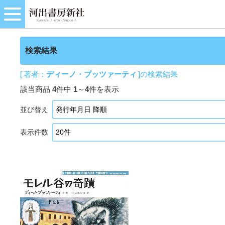
検索結果
[ 著者：
ディーノ・ブッツァーティ
]の検索結果
該当商品
4
件中
1
～
4
件を表示
並び替え
表示件数