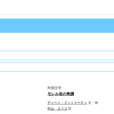
外国文学
モレル谷の奇蹟
ディーノ・ブッツァーティ
文・画
中山 エツコ
訳