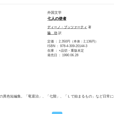
外国文学
七人の使者
ディーノ・ブッツァーティ
著
脇 功
訳
定価
2,350円（本体：2,136円）
ISBN
978-4-309-20144-3
在庫
×品切・重版未定
発売日
1990.06.28
の異色短編集。「竜退治」、「七階」、「Ｌで始まるもの」など日常に