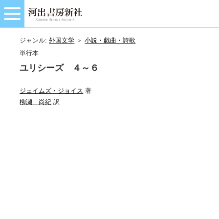
ジャンル:
外国文学
＞
小説・戯曲・詩歌
単行本
ユリシーズ ４～６
ジェイムズ・ジョイス
著
柳瀬 尚紀
訳