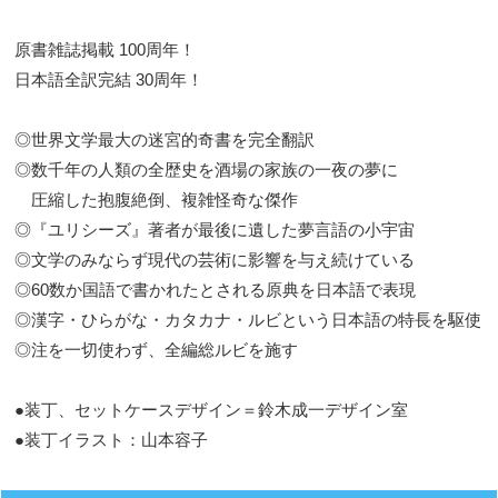
原書雑誌掲載 100周年！
日本語全訳完結 30周年！
◎世界文学最大の迷宮的奇書を完全翻訳
◎数千年の人類の全歴史を酒場の家族の一夜の夢に
圧縮した抱腹絶倒、複雑怪奇な傑作
◎『ユリシーズ』著者が最後に遺した夢言語の小宇宙
◎文学のみならず現代の芸術に影響を与え続けている
◎60数か国語で書かれたとされる原典を日本語で表現
◎漢字・ひらがな・カタカナ・ルビという日本語の特長を駆使
◎注を一切使わず、全編総ルビを施す
●装丁、セットケースデザイン＝鈴木成一デザイン室
●装丁イラスト：山本容子