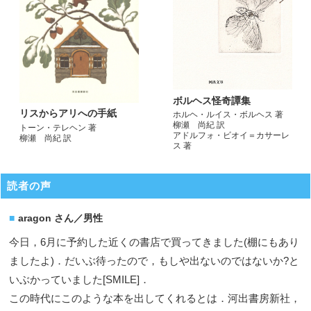
ボルヘス怪奇譚集
リスからアリへの手紙
ホルヘ・ルイス・ボルヘス 著
柳瀬 尚紀 訳
トーン・テレヘン 著
アドルフォ・ビオイ＝カサーレ
柳瀬 尚紀 訳
ス 著
読者の声
aragon さん／男性
今日，6月に予約した近くの書店で買ってきました(棚にもあり
ましたよ)．だいぶ待ったので，もしや出ないのではないか?と
いぶかっていました[SMILE]．
この時代にこのような本を出してくれるとは．河出書房新社，