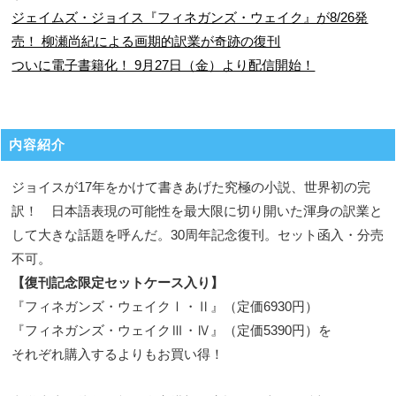
ジェイムズ・ジョイス『フィネガンズ・ウェイク』が8/26発
売！ 柳瀬尚紀による画期的訳業が奇跡の復刊
ついに電子書籍化！ 9月27日（金）より配信開始！
内容紹介
ジョイスが17年をかけて書きあげた究極の小説、世界初の完
訳！ 日本語表現の可能性を最大限に切り開いた渾身の訳業と
して大きな話題を呼んだ。30周年記念復刊。セット函入・分売
不可。
【復刊記念限定セットケース入り】
『フィネガンズ・ウェイクⅠ・Ⅱ』（定価6930円）
『フィネガンズ・ウェイクⅢ・Ⅳ』（定価5390円）を
それぞれ購入するよりもお買い得！