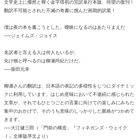
文学史上に燦然と輝く金字塔初の完訳単行本版、待望の復刊！
翻訳不可能とされた不滅の奇書に挑んだ画期的訳業！
僕は夜の本を書こうとした。曖昧になるのはあたりまえだ
──ジェイムズ・ジョイス
名訳者と言える人は何人もいるが、
化け物と呼べるのは柳瀬尚紀だけだ。
──柴田元幸
柳瀬さんの翻訳は、日本語の表記の多様性をじつにダイナミッ
クに利用しています。はじめ意味において不連続に感じられた
文章が、それでもひとつごとの言葉に向けての楽しみにみちた
集中のおかげで、そのうち意味のしっかりした脈絡がつかめて
きます。
──大江健三郎（「門前の構造」『フィネガンズ・ウェイク
Ⅰ』文庫版序文より）