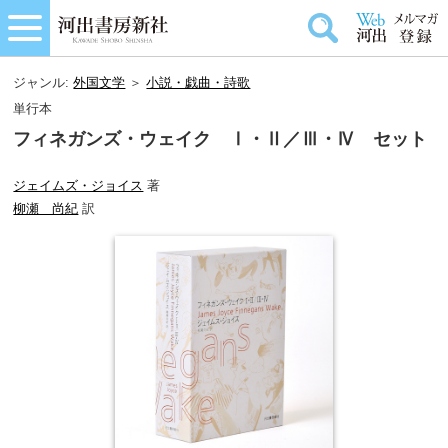
ジャンル:
外国文学
＞
小説・戯曲・詩歌
単行本
フィネガンズ・ウェイク Ⅰ・Ⅱ／Ⅲ・Ⅳ セット
ジェイムズ・ジョイス
著
柳瀬 尚紀
訳