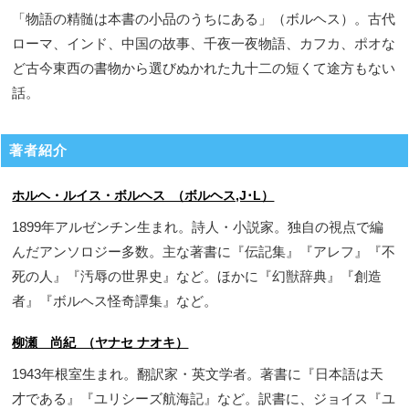
「物語の精髄は本書の小品のうちにある」（ボルヘス）。古代
ローマ、インド、中国の故事、千夜一夜物語、カフカ、ポオな
ど古今東西の書物から選びぬかれた九十二の短くて途方もない
話。
著者紹介
ホルヘ・ルイス・ボルヘス （ボルヘス,J･L）
1899年アルゼンチン生まれ。詩人・小説家。独自の視点で編
んだアンソロジー多数。主な著書に『伝記集』『アレフ』『不
死の人』『汚辱の世界史』など。ほかに『幻獣辞典』『創造
者』『ボルヘス怪奇譚集』など。
柳瀬 尚紀 （ヤナセ ナオキ）
1943年根室生まれ。翻訳家・英文学者。著書に『日本語は天
才である』『ユリシーズ航海記』など。訳書に、ジョイス『ユ