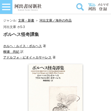
ジャンル:
文庫・新書
＞
河出文庫／海外の作品
河出文庫 ホ5-3
ボルヘス怪奇譚集
ホルヘ・ルイス・ボルヘス
著
柳瀬 尚紀
訳
アドルフォ・ビオイ＝カサーレス
著