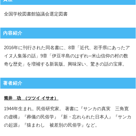
全国学校図書館協議会選定図書
内容紹介
2016年に刊行された同名書に、8章「近代、岩手県にあったア
イヌ人集落の話」9章「伊豆半島のはずれ─米山信仰の村の数
奇な歴史」を増補する新装版。興味深い、驚きの話の宝庫。
著者紹介
筒井 功 （ツツイ イサオ）
1944年生まれ。民俗研究家。 著書に『サンカの真実 三角寛
の虚構』『葬儀の民俗学』『新・忘れられた日本人』『サンカ
の起源』『猿まわし 被差別の民俗学』など。