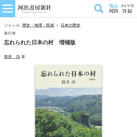
ジャンル:
歴史・地理・民俗
＞
日本の歴史
単行本
忘れられた日本の村 増補版
筒井 功
著