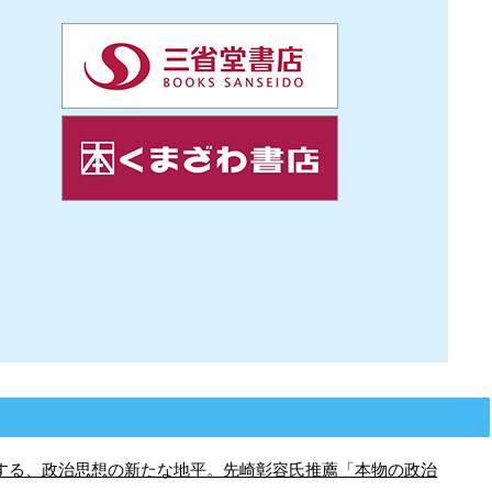
する、政治思想の新たな地平。先崎彰容氏推薦「本物の政治