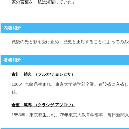
家の言葉を、私は渇望していた」
内容紹介
戦後の光と影を受け止め、歴史と正対することによってのみ
著者紹介
古川 禎久 （フルカワ ヨシヒサ）
1965年宮崎県生まれ。東京大学法学部卒業。建設省に入省
任。
倉重 篤郎 （クラシゲ アツロウ）
1953年、東京都生まれ。78年東京大教育学部卒、毎日新聞