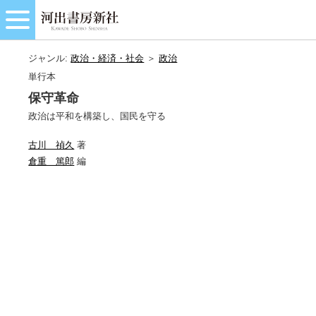
ジャンル:
政治・経済・社会
＞
政治
単行本
保守革命
政治は平和を構築し、国民を守る
古川 禎久
著
倉重 篤郎
編