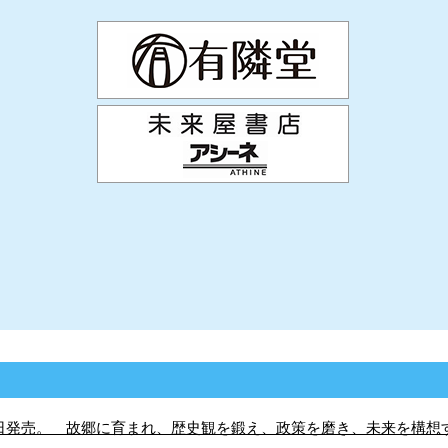
2日発売。 故郷に育まれ、歴史観を鍛え、政策を磨き、未来を構想