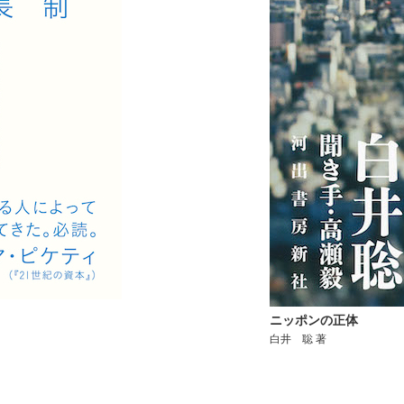
ニッポンの正体
白井 聡 著