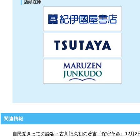
店頭在庫
関連情報
自民党きっての論客・古川禎久初の著書『保守革命』12月