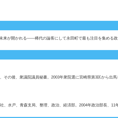
未来が開かれる――稀代の論客にして永田町で最も注目を集める政
し、その後、衆議院議員秘書。2003年衆院選に宮崎県第3区から
入社、水戸、青森支局、整理、政治、経済部。2004年政治部長、11