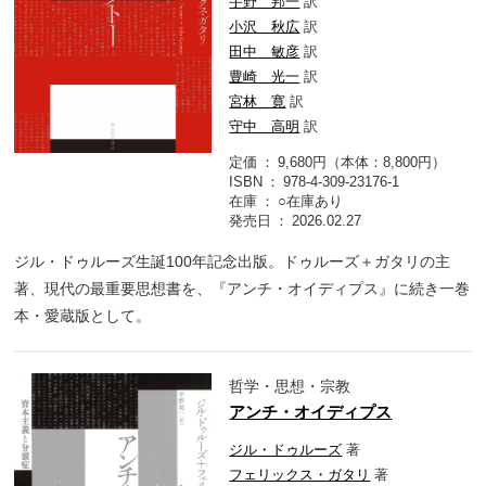
宇野 邦一
訳
小沢 秋広
訳
田中 敏彦
訳
豊崎 光一
訳
宮林 寛
訳
守中 高明
訳
定価
9,680円（本体：8,800円）
ISBN
978-4-309-23176-1
在庫
○在庫あり
発売日
2026.02.27
ジル・ドゥルーズ生誕100年記念出版。ドゥルーズ＋ガタリの主
著、現代の最重要思想書を、『アンチ・オイディプス』に続き一巻
本・愛蔵版として。
哲学・思想・宗教
アンチ・オイディプス
ジル・ドゥルーズ
著
フェリックス・ガタリ
著