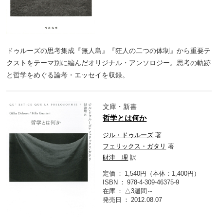
ドゥルーズの思考集成『無人島』『狂人の二つの体制』から重要テ
クストをテーマ別に編んだオリジナル・アンソロジー。思考の軌跡
と哲学をめぐる論考・エッセイを収録。
文庫・新書
哲学とは何か
ジル・ドゥルーズ
著
フェリックス・ガタリ
著
財津 理
訳
定価
1,540円（本体：1,400円）
ISBN
978-4-309-46375-9
在庫
△3週間～
発売日
2012.08.07