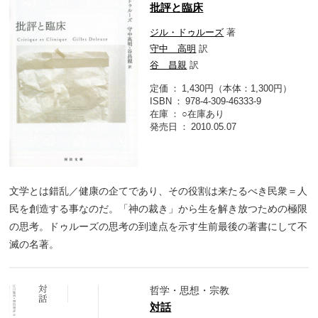
批評と臨床
ジル・ドゥルーズ
著
守中 高明
訳
谷 昌親
訳
定価
1,430円（本体：1,300円）
ISBN
978-4-309-46333-9
在庫
○在庫あり
発売日
2010.05.07
文学とは錯乱／健康の企てであり、その役割は来たるべき民衆＝人
民を創造する事なのだ。「神の裁き」から生を解き放つための極限
の思考。ドゥルーズの思考の到達点を示す生前最後の著書にして不
滅の名著。
哲学・思想・宗教
対話