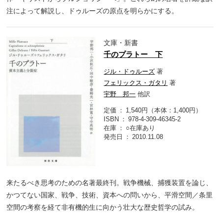
注によって解説し、ドゥルーズの原点を明らかにする。
文庫・新書
千のプラトー 下
ジル・ドゥルーズ
著
フェリックス・ガタリ
著
宇野 邦一
他訳
定価
1,540円（本体：1,400円）
ISBN
978-4-309-46345-2
在庫
○在庫あり
発売日
2010.11.08
来たるべき思考のための名著最終刊。戦争機械、捕獲装置を論じ、
かつてない国家、戦争、技術、資本への問いから、平滑空間／条里
空間の考察を経て非有機的生に向かう壮大な歴史哲学の試み。