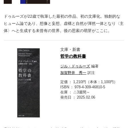
ドゥルーズが22歳で執筆した最初の作品、初の文庫化。独創的な
ヒューム論であり、想像と妄想、虚構と自然が渾然一体となり〈主
体〉へと生成する未曾有の世界。後の思索の萌芽がここに。
文庫・新書
哲学の教科書
ジル・ドゥルーズ
編著
加賀野井 秀一
訳注
定価
1,210円（本体：1,100円）
ISBN
978-4-309-46810-5
在庫
△3週間～
発売日
2025.02.06