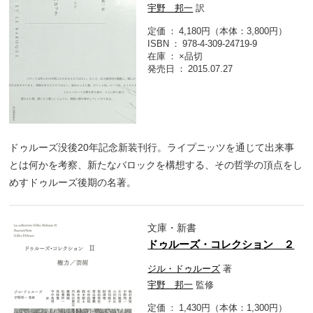
宇野 邦一
訳
定価
4,180円（本体：3,800円）
ISBN
978-4-309-24719-9
在庫
×品切
発売日
2015.07.27
ドゥルーズ没後20年記念新装刊行。ライプニッツを通じて出来事
とは何かを考察、新たなバロックを構想する、その哲学の頂点をし
めすドゥルーズ後期の名著。
文庫・新書
ドゥルーズ・コレクション ２
ジル・ドゥルーズ
著
宇野 邦一
監修
定価
1,430円（本体：1,300円）