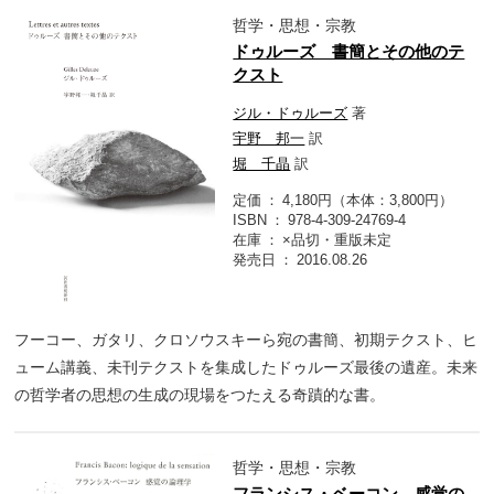
哲学・思想・宗教
ドゥルーズ 書簡とその他のテ
クスト
ジル・ドゥルーズ
著
宇野 邦一
訳
堀 千晶
訳
定価
4,180円（本体：3,800円）
ISBN
978-4-309-24769-4
在庫
×品切・重版未定
発売日
2016.08.26
フーコー、ガタリ、クロソウスキーら宛の書簡、初期テクスト、ヒ
ューム講義、未刊テクストを集成したドゥルーズ最後の遺産。未来
の哲学者の思想の生成の現場をつたえる奇蹟的な書。
哲学・思想・宗教
フランシス・ベーコン 感覚の