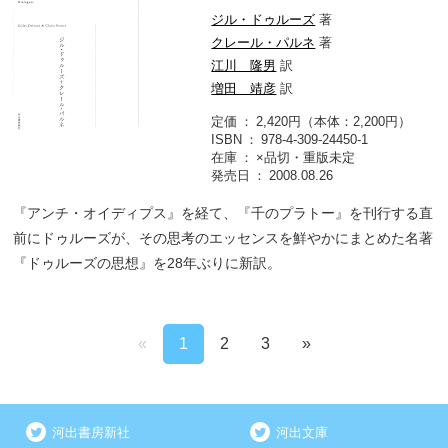
ジル・ドゥルーズ
著
クレール・パルネ
著
江川 隆男
訳
増田 靖彦
訳
定価
2,420円（本体：2,200円）
ISBN
978-4-309-24450-1
在庫
×品切・重版未定
発売日
2008.08.26
『アンチ・オイディプス』を経て、『千のプラトー』を刊行する直
前にドゥルーズが、その思考のエッセンスを鮮やかにまとめた名著
『ドゥルーズの思想』を28年ぶりに新訳。
«
1
2
3
»
河出書房新社
河出文庫