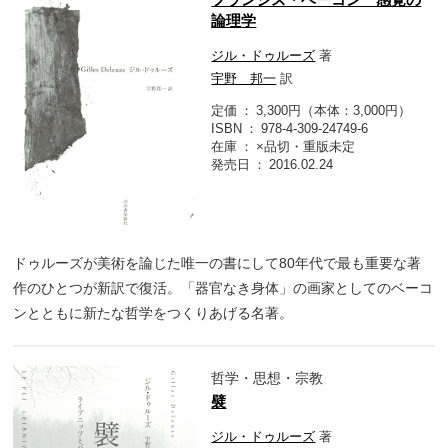
論理学
ジル・ドゥルーズ
著
宇野 邦一
訳
定価
3,300円（本体：3,000円）
ISBN
978-4-309-24749-6
在庫
×品切・重版未定
発売日
2016.02.24
ドゥルーズが美術を論じた唯一の書にして80年代で最も重要な著
作のひとつが新訳で復活。「器官なき身体」の画家としてのベーコ
ンとともに新たな哲学をつくりあげる名著。
哲学・思想・宗教
襞
ジル・ドゥルーズ
著