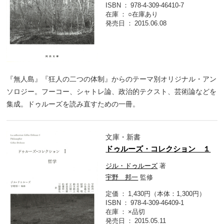
ISBN
978-4-309-46410-7
在庫
○在庫あり
発売日
2015.06.08
『無人島』『狂人の二つの体制』からのテーマ別オリジナル・アン
ソロジー。フーコー、シャトレ論、政治的テクスト、芸術論などを
集成。ドゥルーズを読み直すための一冊。
文庫・新書
ドゥルーズ・コレクション １
ジル・ドゥルーズ
著
宇野 邦一
監修
定価
1,430円（本体：1,300円）
ISBN
978-4-309-46409-1
在庫
×品切
発売日
2015.05.11