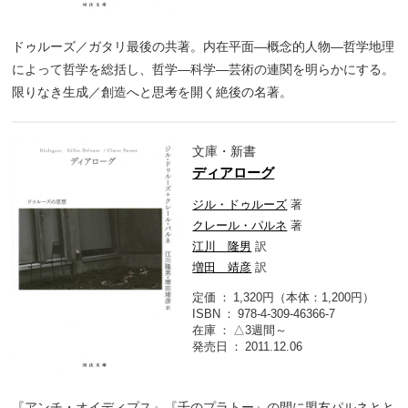
ドゥルーズ／ガタリ最後の共著。内在平面―概念的人物―哲学地理
によって哲学を総括し、哲学―科学―芸術の連関を明らかにする。
限りなき生成／創造へと思考を開く絶後の名著。
文庫・新書
ディアローグ
ジル・ドゥルーズ
著
クレール・パルネ
著
江川 隆男
訳
増田 靖彦
訳
定価
1,320円（本体：1,200円）
ISBN
978-4-309-46366-7
在庫
△3週間～
発売日
2011.12.06
『アンチ・オイディプス』『千のプラトー』の間に盟友パルネとと