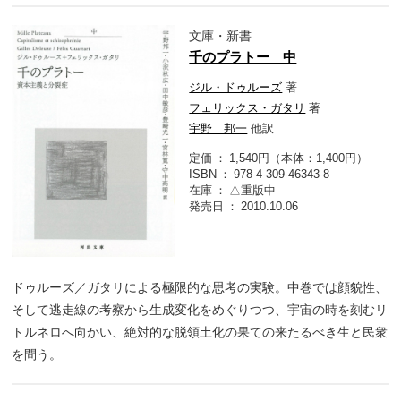
文庫・新書
千のプラトー 中
ジル・ドゥルーズ
著
フェリックス・ガタリ
著
宇野 邦一
他訳
定価
1,540円（本体：1,400円）
ISBN
978-4-309-46343-8
在庫
△重版中
発売日
2010.10.06
ドゥルーズ／ガタリによる極限的な思考の実験。中巻では顔貌性、
そして逃走線の考察から生成変化をめぐりつつ、宇宙の時を刻むリ
トルネロへ向かい、絶対的な脱領土化の果ての来たるべき生と民衆
を問う。