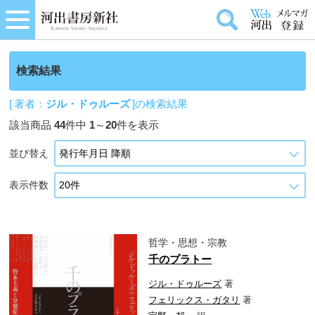
検索結果
[ 著者：
ジル・ドゥルーズ
]の検索結果
該当商品
44
件中
1
～
20
件を表示
並び替え
表示件数
哲学・思想・宗教
千のプラトー
ジル・ドゥルーズ
著
フェリックス・ガタリ
著