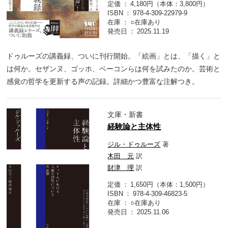
定価
4,180円（本体：3,800円）
ISBN
978-4-309-22979-9
在庫
○在庫あり
発売日
2025.11.19
ドゥルーズの講義録、ついに刊行開始。「絵画」とは、「描く」と
は何か。セザンヌ、ゴッホ、ベーコンらは何を試みたのか。芸術と
感覚の哲学を更新する声の記録。詳細かつ豊富な注解つき。
文庫・新書
経験論と主体性
ジル・ドゥルーズ
著
木田 元
訳
財津 理
訳
定価
1,650円（本体：1,500円）
ISBN
978-4-309-46823-5
在庫
○在庫あり
発売日
2025.11.06