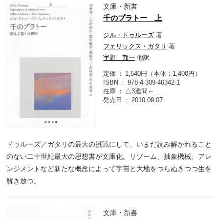
文庫・新書
千のプラトー 上
ジル・ドゥルーズ
著
フェリックス・ガタリ
著
宇野 邦一
他訳
定価
1,540円（本体：1,400円）
ISBN
978-4-309-46342-1
在庫
△3週間～
発売日
2010.09.07
ドゥルーズ／ガタリの最大の挑戦にして、いまだ読み解かれること
のない二十世紀最大の思想書が文庫化。リゾーム、抽象機械、アレ
ンジメントなど新たな概念によって宇宙と大地をつらぬきつつ生を
解き放つ。
文庫・新書