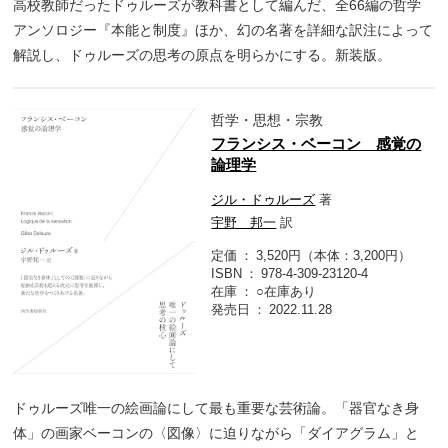
高校教師だったドゥルーズが教科書として編んだ、全66編の哲学
アンソロジー『本能と制度』ほか、幻の名著を詳細な訳注によって
解説し、ドゥルーズの思考の原点を明らかにする。新装版。
哲学・思想・宗教
フランシス・ベーコン 感覚の
論理学
ジル・ドゥルーズ
著
宇野 邦一
訳
定価
3,520円（本体：3,200円）
ISBN
978-4-309-23120-4
在庫
○在庫あり
発売日
2022.11.28
ドゥルーズ唯一の絵画論にして最も重要な芸術論。「器官なき身
体」の画家ベーコンの〈図像〉に迫りながら「ダイアグラム」と