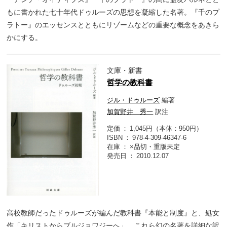
もに書かれた七十年代ドゥルーズの思想を凝縮した名著。『千のプ
ラトー』のエッセンスとともにリゾームなどの重要な概念をあきら
かにする。
文庫・新書
哲学の教科書
ジル・ドゥルーズ
編著
加賀野井 秀一
訳注
定価
1,045円（本体：950円）
ISBN
978-4-309-46347-6
在庫
×品切・重版未定
発売日
2010.12.07
高校教師だったドゥルーズが編んだ教科書『本能と制度』と、処女
作「キリストからブルジョワジーへ」。これら幻の名著を詳細な訳