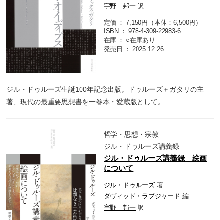
宇野 邦一
訳
定価
7,150円（本体：6,500円）
ISBN
978-4-309-22983-6
在庫
○在庫あり
発売日
2025.12.26
ジル・ドゥルーズ生誕100年記念出版。ドゥルーズ＋ガタリの主
著、現代の最重要思想書を一巻本・愛蔵版として。
哲学・思想・宗教
ジル・ドゥルーズ講義録
ジル・ドゥルーズ講義録 絵画
について
ジル・ドゥルーズ
著
ダヴィッド・ラプジャード
編
宇野 邦一
訳