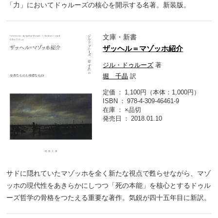
「力」においてドゥルーズの核心を開示する名著。新装版。
文庫・新書
ザッヘル＝マゾッホ紹介
ジル・ドゥルーズ
著
堀 千晶
訳
定価
1,100円（本体：1,000円）
ISBN
978-4-309-46461-9
在庫
×品切
発売日
2018.01.10
サドに隠れていたマゾッホを全く新たな視点で甦らせながら、マゾ
ッホの現代性をあきらかにしつつ「死の本能」を核心とするドゥル
ーズ哲学の骨格をつたえる重要な著作。気鋭が四十五年目に新訳。