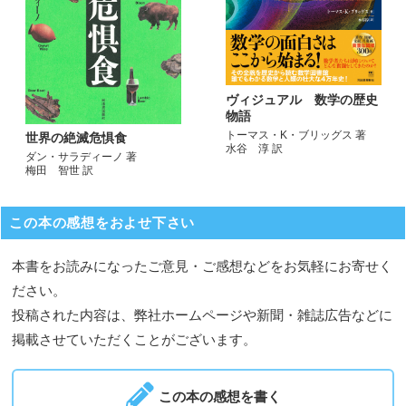
ヴィジュアル 数学の歴史
物語
トーマス・K・ブリッグス 著
世界の絶滅危惧食
水谷 淳 訳
ダン・サラディーノ 著
梅田 智世 訳
この本の感想をおよせ下さい
本書をお読みになったご意見・ご感想などをお気軽にお寄せく
ださい。
投稿された内容は、弊社ホームページや新聞・雑誌広告などに
掲載させていただくことがございます。
この本の感想を書く