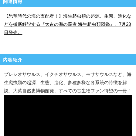
関連情報
【恐竜時代の海の支配者！】海生爬虫類の起源、生態、進化な
どを徹底解説する『太古の海の覇者 海生爬虫類図鑑』、7月23
日発売。
内容紹介
プレシオサウルス、イクチオサウルス、モササウルスなど、海
生爬虫類の起源、生態、進化、多種多様な各系統の特徴を解
説。大英自然史博物館発、すべての古生物ファン待望の一冊！