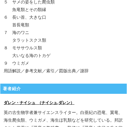
５ サメの姿をした爬虫類
魚竜類とその類縁
６ 長い首、大きな口
首長竜類
７ 海のワニ
タラットスクス類
８ モササウルス類
大いなる海のトカゲ
９ ウミガメ
用語解説／参考文献／索引／図版出典／謝辞
著者紹介
ダレン・ナイシュ （ナイシュ,ダレン）
英の古生物学者兼サイエンスライター。白亜紀の恐竜、翼竜、
海生爬虫類、ウミガメ、海生ほ乳類などを研究している。邦訳