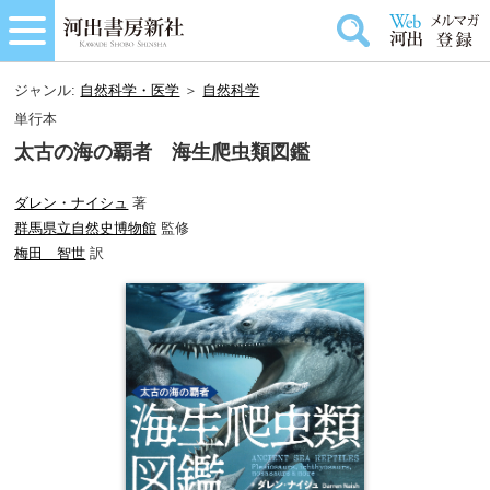
ジャンル:
自然科学・医学
＞
自然科学
単行本
太古の海の覇者 海生爬虫類図鑑
ダレン・ナイシュ
著
群馬県立自然史博物館
監修
梅田 智世
訳