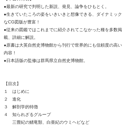
●最新の研究で判明した新説、発見、論争をひもとく。
●生きていたころの姿をいきいきと想像できる、ダイナミック
なCG図版が豊富！
●従来の図鑑ではこれまでに紹介されてこなかった種を多数掲
載、詳細に解説。
●原書は大英自然史博物館から刊行で世界的にも信頼度の高い
内容！
●日本語版の監修は群馬県立自然史博物館。
【目次】
１ はじめに
２ 進化
３ 解剖学的特徴
４ 知られざるグループ
三畳紀の鰭竜類、白亜紀のウミヘビなど