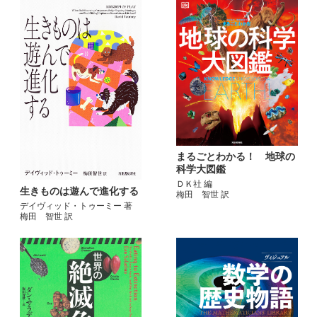
まるごとわかる！ 地球の
科学大図鑑
ＤＫ社 編
生きものは遊んで進化する
梅田 智世 訳
デイヴィッド・トゥーミー 著
梅田 智世 訳