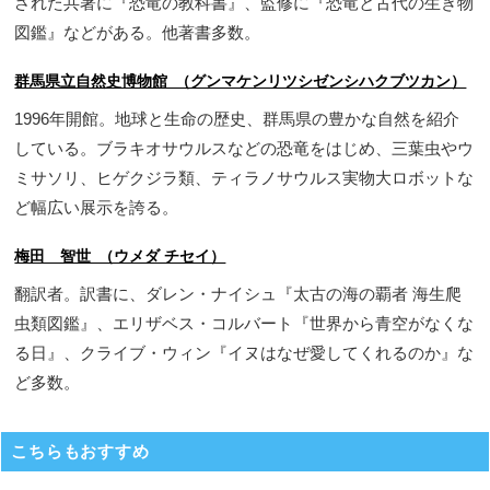
された共著に『恐竜の教科書』、監修に『恐竜と古代の生き物
図鑑』などがある。他著書多数。
群馬県立自然史博物館 （グンマケンリツシゼンシハクブツカン）
1996年開館。地球と生命の歴史、群馬県の豊かな自然を紹介
している。ブラキオサウルスなどの恐竜をはじめ、三葉虫やウ
ミサソリ、ヒゲクジラ類、ティラノサウルス実物大ロボットな
ど幅広い展示を誇る。
梅田 智世 （ウメダ チセイ）
翻訳者。訳書に、ダレン・ナイシュ『太古の海の覇者 海生爬
虫類図鑑』、エリザベス・コルバート『世界から青空がなくな
る日』、クライブ・ウィン『イヌはなぜ愛してくれるのか』な
ど多数。
こちらもおすすめ