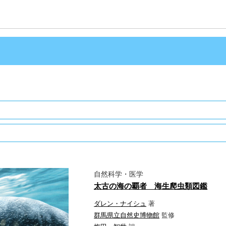
自然科学・医学
太古の海の覇者 海生爬虫類図鑑
ダレン・ナイシュ
著
群馬県立自然史博物館
監修