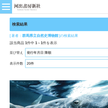
検索結果
[ 著者：
群馬県立自然史博物館
]の検索結果
該当商品
1
件中
1
～
1
件を表示
並び替え
表示件数