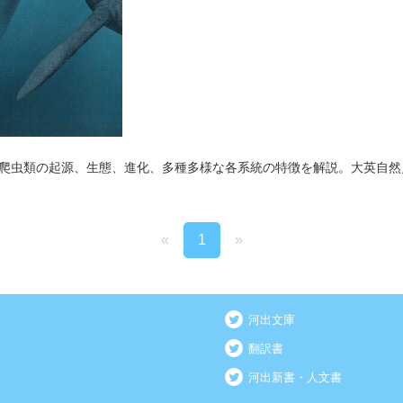
爬虫類の起源、生態、進化、多種多様な各系統の特徴を解説。大英自然
«
1
»
河出文庫
翻訳書
河出新書・人文書