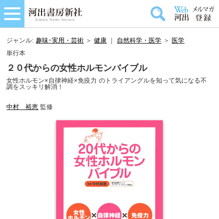
ジャンル:
趣味･実用・芸術
＞
健康
｜
自然科学・医学
＞
医学
単行本
２０代からの女性ホルモンバイブル
女性ホルモン×自律神経×免疫力 のトライアングルを知って気になる不
調をスッキリ解消！
中村 裕恵
監修