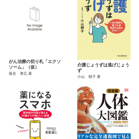
がん治療の切り札「エクソ
介護じょうずは逃げじょう
ソーム」（仮）
ず
落谷 孝広 著
小山 朝子 著