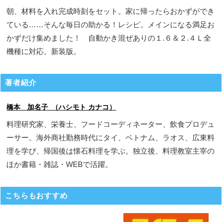
朝、材料を入れ完成時刻をセット。家に帰ったらおかずができ
ている……そんな毎日の助かる！レシピ。メインになる満足お
かずだけ集めました！ 自動かき混ぜありの１.６＆２.４Ｌ全
機種に対応。新装版。
著者紹介
橋本 加名子 （ハシモト カナコ）
料理研究家、栄養士、フードコーディネーター、飲食プロデュ
ーサー。海外商社勤務時代にタイ、ベトナム、ラオス、広東料
理を学び、帰国後は懐石料理を学ぶ。独立後、料理教室主宰の
ほか書籍・雑誌・WEBで活躍。
こちらもおすすめ