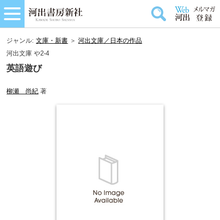
ジャンル:
文庫・新書
＞
河出文庫／日本の作品
河出文庫 や2-4
英語遊び
柳瀬 尚紀
著