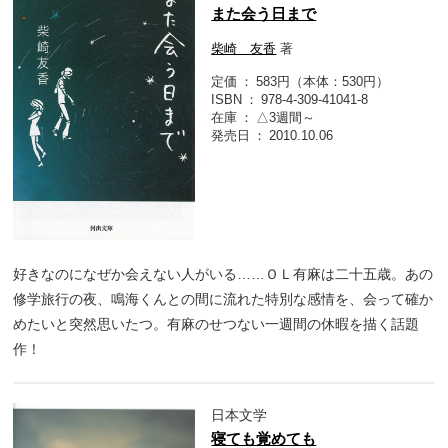
また会う日まで
柴崎 友香
著
定価
583円（本体：530円）
ISBN
978-4-309-41041-8
在庫
△3週間～
発売日
2010.10.06
好きなのになぜか会えない人がいる……ＯＬ有麻は二十五歳。あの
修学旅行の夜、鳴海くんとの間に流れた特別な感情を、会って確か
めたいと突然思いたつ。有麻のせつない一週間の休暇を描く話題
作！
日本文学
寝ても覚めても