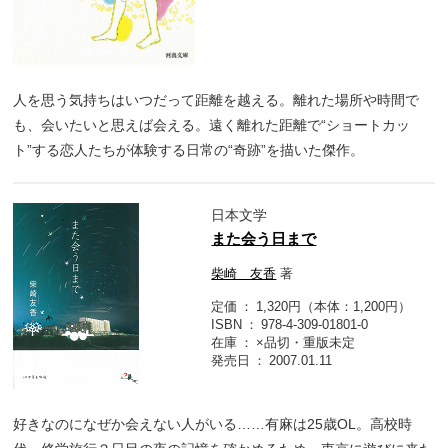
人を思う気持ちはいつだって距離を越える。離れた場所や時間で
も、会いたいと思えば会える。遠く離れた距離で“ショートカッ
ト”する恋人たちが体験する日常の“奇跡”を描いた傑作。
日本文学
また会う日まで
柴崎 友香
著
定価
1,320円（本体：1,200円）
ISBN
978-4-309-01801-0
在庫
×品切・重版未定
発売日
2007.01.11
好きなのになぜか会えない人がいる……有麻は25歳OL。高校時