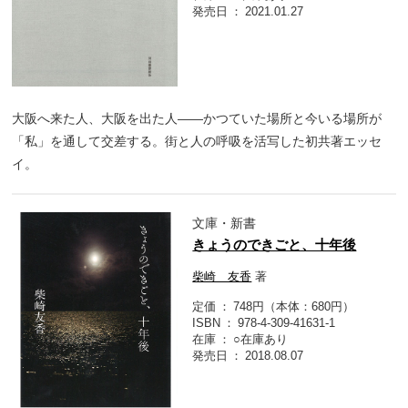
発売日
2021.01.27
大阪へ来た人、大阪を出た人――かつていた場所と今いる場所が
「私」を通して交差する。街と人の呼吸を活写した初共著エッセ
イ。
文庫・新書
きょうのできごと、十年後
柴崎 友香
著
定価
748円（本体：680円）
ISBN
978-4-309-41631-1
在庫
○在庫あり
発売日
2018.08.07