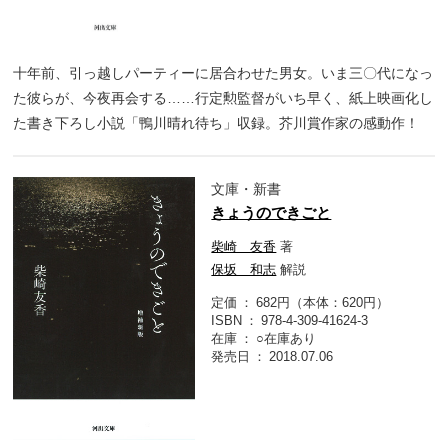
十年前、引っ越しパーティーに居合わせた男女。いま三〇代になっ
た彼らが、今夜再会する……行定勲監督がいち早く、紙上映画化し
た書き下ろし小説「鴨川晴れ待ち」収録。芥川賞作家の感動作！
文庫・新書
きょうのできごと
柴崎 友香
著
保坂 和志
解説
定価
682円（本体：620円）
ISBN
978-4-309-41624-3
在庫
○在庫あり
発売日
2018.07.06