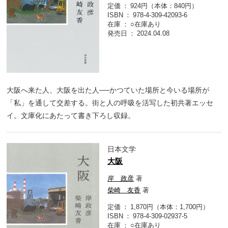
定価
924円（本体：840円）
ISBN
978-4-309-42093-6
在庫
○在庫あり
発売日
2024.04.08
大阪へ来た人、大阪を出た人──かつていた場所と今いる場所が
「私」を通して交差する。街と人の呼吸を活写した初共著エッセ
イ。文庫化にあたって書き下ろし収録。
日本文学
大阪
岸 政彦
著
柴崎 友香
著
定価
1,870円（本体：1,700円）
ISBN
978-4-309-02937-5
在庫
○在庫あり