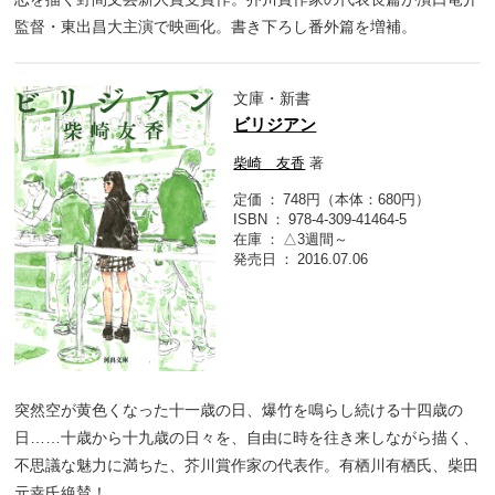
監督・東出昌大主演で映画化。書き下ろし番外篇を増補。
文庫・新書
ビリジアン
柴崎 友香
著
定価
748円（本体：680円）
ISBN
978-4-309-41464-5
在庫
△3週間～
発売日
2016.07.06
突然空が黄色くなった十一歳の日、爆竹を鳴らし続ける十四歳の
日……十歳から十九歳の日々を、自由に時を往き来しながら描く、
不思議な魅力に満ちた、芥川賞作家の代表作。有栖川有栖氏、柴田
元幸氏絶賛！