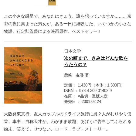
この小さな惑星で、あなたはきょう、誰を想っていますか……。京
都の夜に集まった男女が、ある一日に経験した、いくつかの小さな
物語。行定勲監督による映画原作、ベストセラー!!
日本文学
次の町まで、きみはどんな歌を
うたうの？
柴崎 友香
著
定価
1,430円（本体：1,300円）
ISBN
978-4-309-01402-9
在庫
×品切・重版未定
発売日
2001.02.24
大阪発東京行。友人カップルのドライブ旅行に男２人がむりやり便
乗。車中、自称天才が、わがまま放題、あげくに告白してふられる
始末。笑えて、せつない、ロード・ラブ・ストーリー。