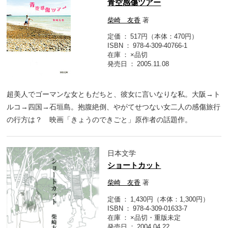
青空感傷ツアー
柴崎 友香
著
定価
517円（本体：470円）
ISBN
978-4-309-40766-1
在庫
×品切
発売日
2005.11.08
超美人でゴーマンな女ともだちと、彼女に言いなりな私。大阪→ト
ルコ→四国→石垣島。抱腹絶倒、やがてせつない女二人の感傷旅行
の行方は？ 映画「きょうのできごと」原作者の話題作。
日本文学
ショートカット
柴崎 友香
著
定価
1,430円（本体：1,300円）
ISBN
978-4-309-01633-7
在庫
×品切・重版未定
発売日
2004.04.22