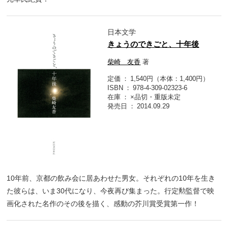
日本文学
きょうのできごと、十年後
柴崎 友香
著
定価
1,540円（本体：1,400円）
ISBN
978-4-309-02323-6
在庫
×品切・重版未定
発売日
2014.09.29
10年前、京都の飲み会に居あわせた男女。それぞれの10年を生き
た彼らは、いま30代になり、今夜再び集まった。行定勲監督で映
画化された名作のその後を描く、感動の芥川賞受賞第一作！