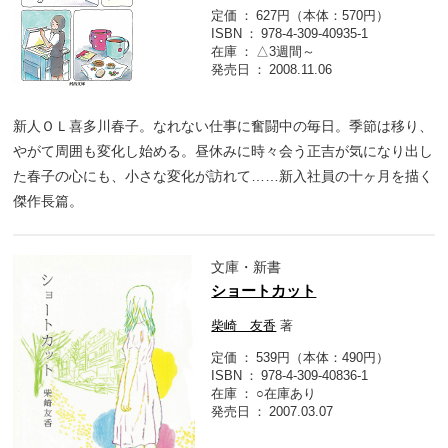
定価
627円（本体：570円）
ISBN
978-4-309-40935-1
在庫
△3週間～
発売日
2008.11.06
新人ＯＬ喜多川春子。なれない仕事に奮闘中の毎日。季節は移り、
やがて周囲も変化し始める。昼休みに時々会う正吉が気になり出し
た春子の心にも、小さな変化が訪れて……新入社員の十ヶ月を描く
傑作長篇。
文庫・新書
ショートカット
柴崎 友香
著
定価
539円（本体：490円）
ISBN
978-4-309-40836-1
在庫
○在庫あり
発売日
2007.03.07