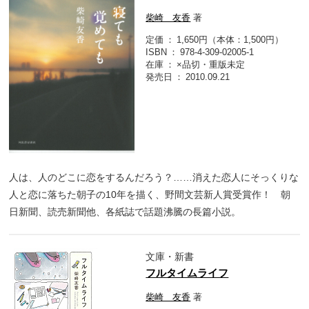
柴崎 友香
著
定価
1,650円（本体：1,500円）
ISBN
978-4-309-02005-1
在庫
×品切・重版未定
発売日
2010.09.21
人は、人のどこに恋をするんだろう？……消えた恋人にそっくりな
人と恋に落ちた朝子の10年を描く、野間文芸新人賞受賞作！ 朝
日新聞、読売新聞他、各紙誌で話題沸騰の長篇小説。
文庫・新書
フルタイムライフ
柴崎 友香
著