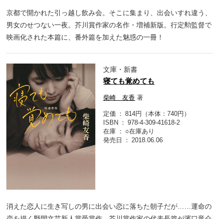
京都で開かれた引っ越し飲み会。そこに集まり、出会いすれ違う、
男女のせつない一夜。芥川賞作家の名作・増補新版。行定勲監督で
映画化された本篇に、番外篇を加えた魅惑の一冊！
文庫・新書
寝ても覚めても
柴崎 友香
著
定価
814円（本体：740円）
ISBN
978-4-309-41618-2
在庫
○在庫あり
発売日
2018.06.06
消えた恋人に生き写しの男に出会い恋に落ちた朝子だが……運命の
恋を描く野間文芸新人賞受賞作。芥川賞作家の代表長篇が濱口竜介