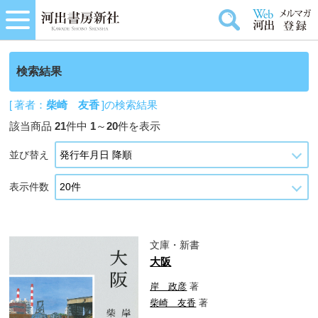
検索結果
[ 著者：
柴崎 友香
]の検索結果
該当商品
21
件中
1
～
20
件を表示
並び替え
表示件数
文庫・新書
大阪
岸 政彦
著
柴崎 友香
著