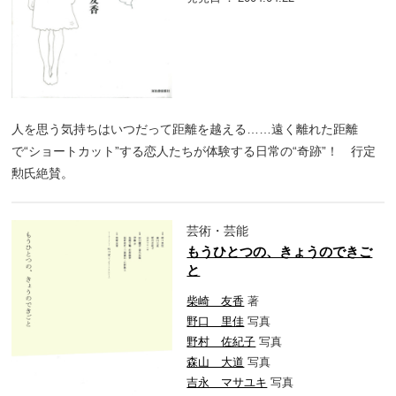
人を思う気持ちはいつだって距離を越える……遠く離れた距離
で“ショートカット”する恋人たちが体験する日常の“奇跡”！ 行定
勲氏絶賛。
芸術・芸能
もうひとつの、きょうのできご
と
柴崎 友香
著
野口 里佳
写真
野村 佐紀子
写真
森山 大道
写真
吉永 マサユキ
写真