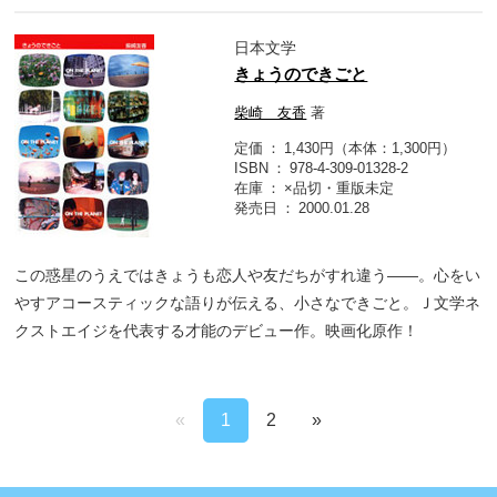
日本文学
きょうのできごと
柴崎 友香
著
定価
1,430円（本体：1,300円）
ISBN
978-4-309-01328-2
在庫
×品切・重版未定
発売日
2000.01.28
この惑星のうえではきょうも恋人や友だちがすれ違う――。心をい
やすアコースティックな語りが伝える、小さなできごと。Ｊ文学ネ
クストエイジを代表する才能のデビュー作。映画化原作！
«
1
2
»