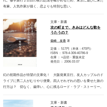
代、修学旅行２日目の夜の記憶を確かめるため、東京に遊びに来た
有麻。人気作家が描く、恋よりも特別な思い。
文庫・新書
次の町まで、きみはどんな歌を
うたうの？
柴崎 友香
著
定価
517円（本体：470円）
ISBN
978-4-309-40786-9
在庫
×品切・重版未定
発売日
2006.03.07
幻の初期作品が待望の文庫化！ 大阪発東京行。友人カップルのド
ライブに男二人がむりやり便乗。四人それぞれの思いを乗せた旅の
行方は？ 切なく、歯痒い、心に残るロード・ラブ・ストーリー。
文庫・新書