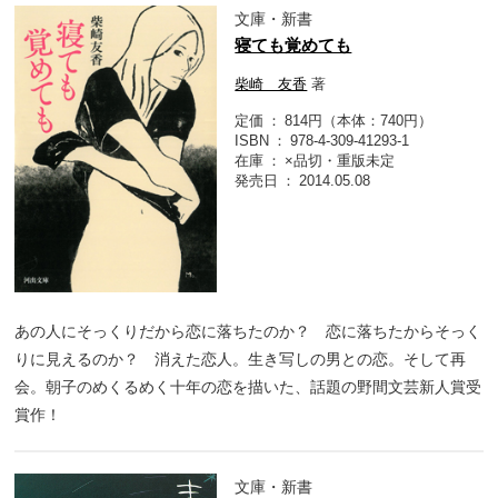
文庫・新書
寝ても覚めても
柴崎 友香
著
定価
814円（本体：740円）
ISBN
978-4-309-41293-1
在庫
×品切・重版未定
発売日
2014.05.08
あの人にそっくりだから恋に落ちたのか？ 恋に落ちたからそっく
りに見えるのか？ 消えた恋人。生き写しの男との恋。そして再
会。朝子のめくるめく十年の恋を描いた、話題の野間文芸新人賞受
賞作！
文庫・新書