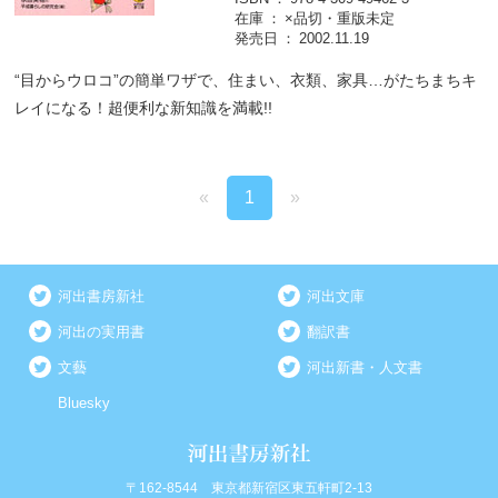
在庫
×品切・重版未定
発売日
2002.11.19
“目からウロコ”の簡単ワザで、住まい、衣類、家具…がたちまちキ
レイになる！超便利な新知識を満載!!
«
1
»
河出書房新社
河出文庫
河出の実用書
翻訳書
文藝
河出新書・人文書
Bluesky
〒162-8544 東京都新宿区東五軒町2-13