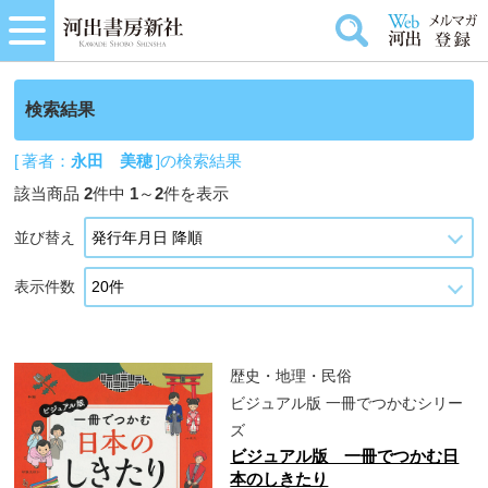
検索結果
[ 著者：
永田 美穂
]の検索結果
該当商品
2
件中
1
～
2
件を表示
並び替え
表示件数
歴史・地理・民俗
ビジュアル版 一冊でつかむシリー
ズ
ビジュアル版 一冊でつかむ日
本のしきたり