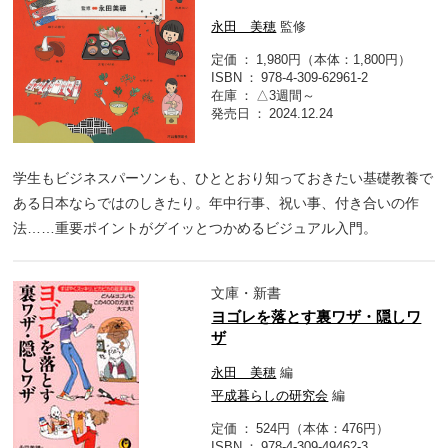
永田 美穂
監修
定価
1,980円（本体：1,800円）
ISBN
978-4-309-62961-2
在庫
△3週間～
発売日
2024.12.24
学生もビジネスパーソンも、ひととおり知っておきたい基礎教養で
ある日本ならではのしきたり。年中行事、祝い事、付き合いの作
法……重要ポイントがグイッとつかめるビジュアル入門。
文庫・新書
ヨゴレを落とす裏ワザ・隠しワ
ザ
永田 美穂
編
平成暮らしの研究会
編
定価
524円（本体：476円）
ISBN
978-4-309-49462-3