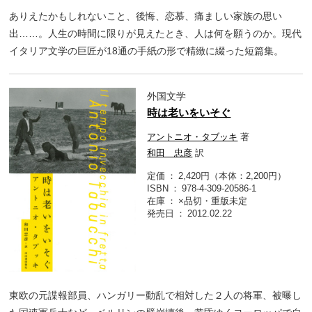
ありえたかもしれないこと、後悔、恋慕、痛ましい家族の思い
出……。人生の時間に限りが見えたとき、人は何を願うのか。現代
イタリア文学の巨匠が18通の手紙の形で精緻に綴った短篇集。
外国文学
時は老いをいそぐ
アントニオ・タブッキ
著
和田 忠彦
訳
定価
2,420円（本体：2,200円）
ISBN
978-4-309-20586-1
在庫
×品切・重版未定
発売日
2012.02.22
東欧の元諜報部員、ハンガリー動乱で相対した２人の将軍、被曝し