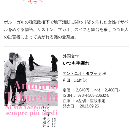
ポルトガルの独裁政権下で地下活動に関わり姿を消した女性イザベ
ルをめぐる物語。リスボン、マカオ、スイスと舞台を移しつつ９人
の証言者によって紡がれる謎の曼荼羅。
外国文学
いつも手遅れ
アントニオ・タブッキ
著
和田 忠彦
訳
定価
2,640円（本体：2,400円）
ISBN
978-4-309-20632-5
在庫
×品切・重版未定
発売日
2013.09.26