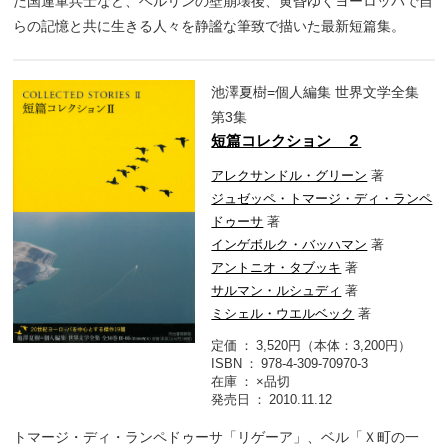
た国連軍兵士など、ベルリンの壁崩壊後、黄昏ゆくヨーロッパで自
らの記憶と共に生きる人々を静謐な筆致で描いた最新短篇集。
池澤夏樹=個人編集 世界文学全集
第3集
短篇コレクション ２
アレクサンドル・グリーン
著
ジュゼッペ・トマージ・ディ・ランペ
ドゥーサ
著
インゲボルク・バッハマン
著
アントニオ・タブッキ
著
サルマン・ルシュディ
著
ミシェル・ウエルベック
著
定価
3,520円（本体：3,200円）
ISBN
978-4-309-70970-3
在庫
×品切
発売日
2010.11.12
トマージ・ディ・ランペドゥーサ「リゲーア」、ベル「Ｘ町の一