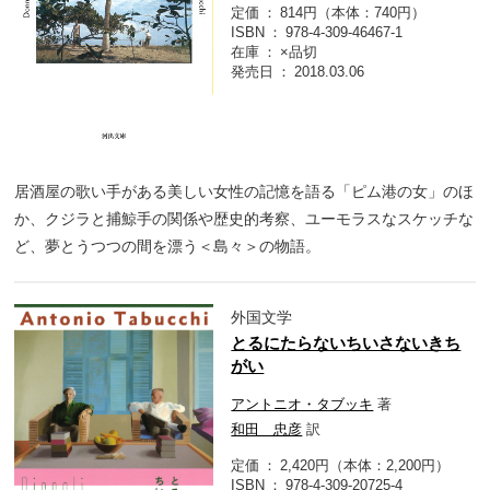
定価
814円（本体：740円）
ISBN
978-4-309-46467-1
在庫
×品切
発売日
2018.03.06
居酒屋の歌い手がある美しい女性の記憶を語る「ピム港の女」のほ
か、クジラと捕鯨手の関係や歴史的考察、ユーモラスなスケッチな
ど、夢とうつつの間を漂う＜島々＞の物語。
外国文学
とるにたらないちいさないきち
がい
アントニオ・タブッキ
著
和田 忠彦
訳
定価
2,420円（本体：2,200円）
ISBN
978-4-309-20725-4