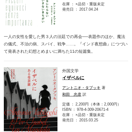
在庫
×品切・重版未定
発売日
2017.04.24
一人の女性を愛した男３人の法廷での再会──表題作のほか、魔法
の儀式、不治の病、スパイ、戦争……。『インド夜想曲』につづい
て発表された幻想とめまいに満ちた11の短篇集。
外国文学
イザベルに
アントニオ・タブッキ
著
和田 忠彦
訳
定価
2,200円（本体：2,000円）
ISBN
978-4-309-20671-4
在庫
×品切・重版未定
発売日
2015.03.25