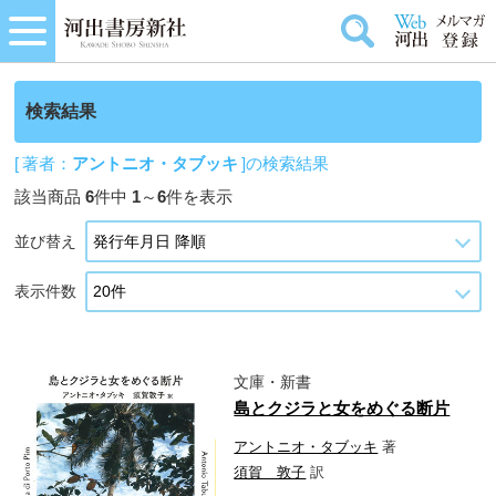
検索結果
[ 著者：
アントニオ・タブッキ
]の検索結果
該当商品
6
件中
1
～
6
件を表示
並び替え
表示件数
文庫・新書
島とクジラと女をめぐる断片
アントニオ・タブッキ
著
須賀 敦子
訳