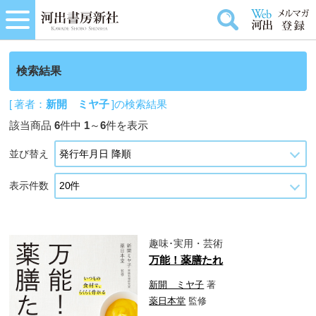
検索結果
[ 著者：
新開 ミヤ子
]の検索結果
該当商品
6
件中
1
～
6
件を表示
並び替え
表示件数
趣味･実用・芸術
万能！薬膳たれ
新開 ミヤ子
著
薬日本堂
監修