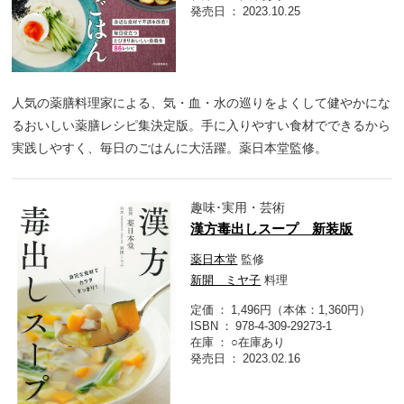
発売日
2023.10.25
人気の薬膳料理家による、気・血・水の巡りをよくして健やかにな
るおいしい薬膳レシピ集決定版。手に入りやすい食材でできるから
実践しやすく、毎日のごはんに大活躍。薬日本堂監修。
趣味･実用・芸術
漢方毒出しスープ 新装版
薬日本堂
監修
新開 ミヤ子
料理
定価
1,496円（本体：1,360円）
ISBN
978-4-309-29273-1
在庫
○在庫あり
発売日
2023.02.16