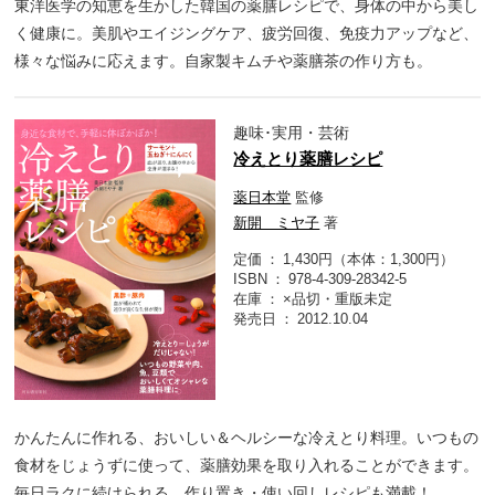
東洋医学の知恵を生かした韓国の薬膳レシピで、身体の中から美し
く健康に。美肌やエイジングケア、疲労回復、免疫力アップなど、
様々な悩みに応えます。自家製キムチや薬膳茶の作り方も。
趣味･実用・芸術
冷えとり薬膳レシピ
薬日本堂
監修
新開 ミヤ子
著
定価
1,430円（本体：1,300円）
ISBN
978-4-309-28342-5
在庫
×品切・重版未定
発売日
2012.10.04
かんたんに作れる、おいしい＆ヘルシーな冷えとり料理。いつもの
食材をじょうずに使って、薬膳効果を取り入れることができます。
毎日ラクに続けられる、作り置き・使い回しレシピも満載！