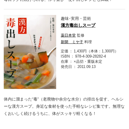
趣味･実用・芸術
漢方毒出しスープ
薬日本堂
監修
新開 ミヤ子
料理
定価
1,430円（本体：1,300円）
ISBN
978-4-309-28282-4
在庫
×品切・重版未定
発売日
2011.09.13
体内に溜まった“毒”（老廃物や余分な水分）の排出を促す、ヘルシ
ーな漢方スープ。身近な食材を使った手軽なレシピ集です。無理な
くおいしく続けるうちに、体がスッキリ軽くなる！