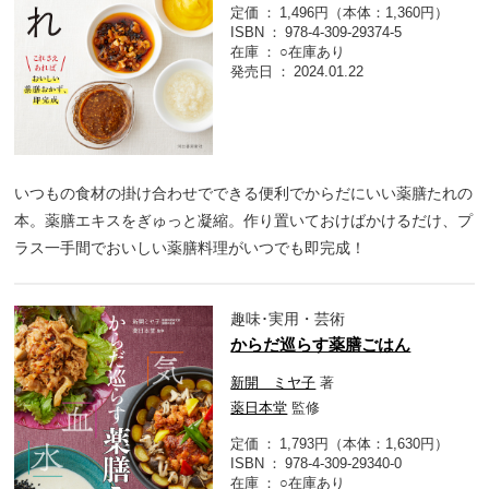
定価
1,496円（本体：1,360円）
ISBN
978-4-309-29374-5
在庫
○在庫あり
発売日
2024.01.22
いつもの食材の掛け合わせでできる便利でからだにいい薬膳たれの
本。薬膳エキスをぎゅっと凝縮。作り置いておけばかけるだけ、プ
ラス一手間でおいしい薬膳料理がいつでも即完成！
趣味･実用・芸術
からだ巡らす薬膳ごはん
新開 ミヤ子
著
薬日本堂
監修
定価
1,793円（本体：1,630円）
ISBN
978-4-309-29340-0
在庫
○在庫あり