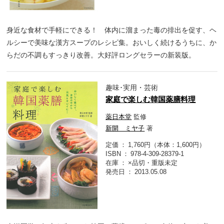
身近な食材で手軽にできる！ 体内に溜まった毒の排出を促す、ヘ
ルシーで美味な漢方スープのレシピ集。おいしく続けるうちに、か
らだの不調もすっきり改善。大好評ロングセラーの新装版。
趣味･実用・芸術
家庭で楽しむ韓国薬膳料理
薬日本堂
監修
新開 ミヤ子
著
定価
1,760円（本体：1,600円）
ISBN
978-4-309-28379-1
在庫
×品切・重版未定
発売日
2013.05.08