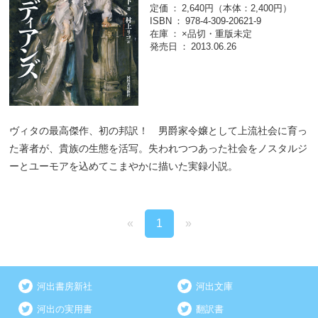
定価
2,640円（本体：2,400円）
ISBN
978-4-309-20621-9
在庫
×品切・重版未定
発売日
2013.06.26
ヴィタの最高傑作、初の邦訳！ 男爵家令嬢として上流社会に育っ
た著者が、貴族の生態を活写。失われつつあった社会をノスタルジ
ーとユーモアを込めてこまやかに描いた実録小説。
«
1
»
河出書房新社
河出文庫
河出の実用書
翻訳書