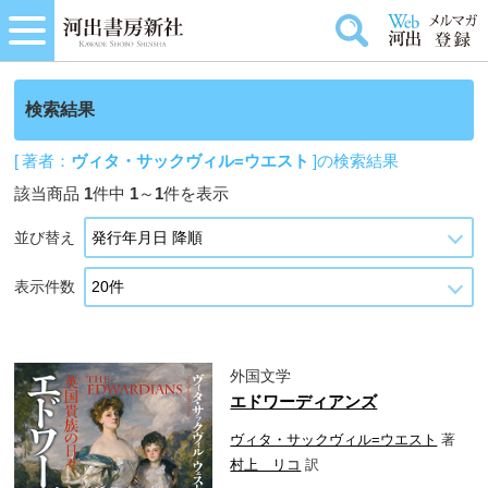
検索結果
[ 著者：
ヴィタ・サックヴィル=ウエスト
]の検索結果
該当商品
1
件中
1
～
1
件を表示
並び替え
表示件数
外国文学
エドワーディアンズ
ヴィタ・サックヴィル=ウエスト
著
村上 リコ
訳