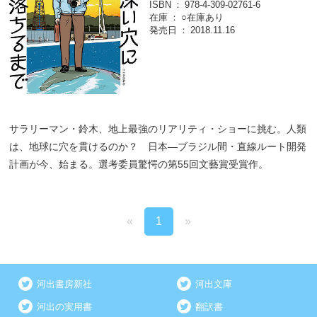
ISBN
978-4-309-02761-6
在庫
○在庫あり
発売日
2018.11.16
サラリーマン・鈴木、地上最強のリアリティ・ショーに挑む。人類
は、地球に穴を貫けるのか？ 日本―ブラジル間・直線ルート開発
計画が今、始まる。選考委員驚愕の第55回文藝賞受賞作。
«
1
»
河出書房新社
河出文庫
河出の実用書
翻訳書