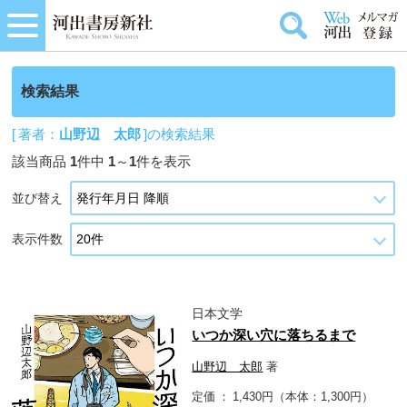
検索結果
[ 著者：
山野辺 太郎
]の検索結果
該当商品
1
件中
1
～
1
件を表示
並び替え
表示件数
日本文学
いつか深い穴に落ちるまで
山野辺 太郎
著
定価
1,430円（本体：1,300円）