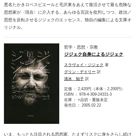
悪名たかきロベスピエールと毛沢東をあえて復活させて最も危険な
思想家が〈現在〉に介入する。あらゆる言説を批判しつつ、政治／
思想を反転させるジジェクのエッセンス。独自の編集による文庫オ
リジナル。
哲学・思想・宗教
ジジェク自身によるジジェク
スラヴォイ・ジジェク
著
グリン・デイリー
訳
清水 知子
訳
定価
2,420円（本体：2,200円）
ISBN
978-4-309-24331-3
在庫
×品切・重版未定
発売日
2005.02.22
いま、もっとも注目される思想家、たえずリスクに身をさらし続け