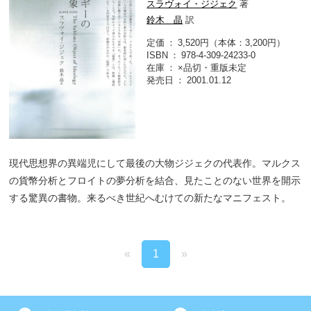
スラヴォイ・ジジェク
著
鈴木 晶
訳
定価
3,520円（本体：3,200円）
ISBN
978-4-309-24233-0
在庫
×品切・重版未定
発売日
2001.01.12
現代思想界の異端児にして最後の大物ジジェクの代表作。マルクス
の貨幣分析とフロイトの夢分析を結合、見たことのない世界を開示
する驚異の書物。来るべき世紀へむけての新たなマニフェスト。
«
1
»