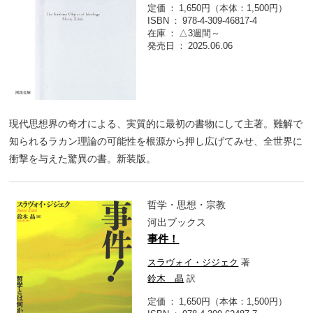
定価
1,650円（本体：1,500円）
ISBN
978-4-309-46817-4
在庫
△3週間～
発売日
2025.06.06
現代思想界の奇才による、実質的に最初の書物にして主著。難解で
知られるラカン理論の可能性を根源から押し広げてみせ、全世界に
衝撃を与えた驚異の書。新装版。
哲学・思想・宗教
河出ブックス
事件！
スラヴォイ・ジジェク
著
鈴木 晶
訳
定価
1,650円（本体：1,500円）