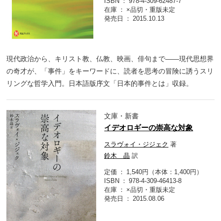
ISBN
978-4-309-62487-7
在庫
×品切・重版未定
発売日
2015.10.13
現代政治から、キリスト教、仏教、映画、俳句まで――現代思想界
の奇才が、「事件」をキーワードに、読者を思考の冒険に誘うスリ
リングな哲学入門。日本語版序文「日本的事件とは」収録。
文庫・新書
イデオロギーの崇高な対象
スラヴォイ・ジジェク
著
鈴木 晶
訳
定価
1,540円（本体：1,400円）
ISBN
978-4-309-46413-8
在庫
×品切・重版未定
発売日
2015.08.06