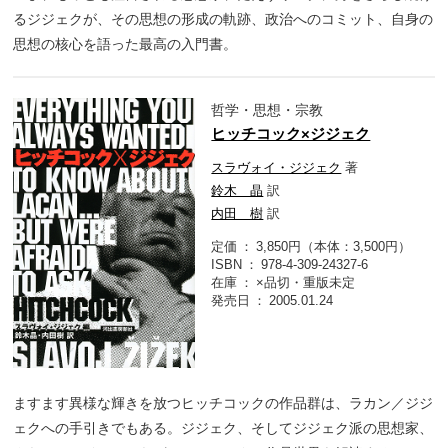
るジジェクが、その思想の形成の軌跡、政治へのコミット、自身の
思想の核心を語った最高の入門書。
哲学・思想・宗教
ヒッチコック×ジジェク
スラヴォイ・ジジェク
著
鈴木 晶
訳
内田 樹
訳
定価
3,850円（本体：3,500円）
ISBN
978-4-309-24327-6
在庫
×品切・重版未定
発売日
2005.01.24
ますます異様な輝きを放つヒッチコックの作品群は、ラカン／ジジ
ェクへの手引きでもある。ジジェク、そしてジジェク派の思想家、