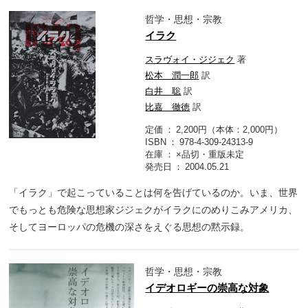
哲学・思想・宗教
イラク
スラヴォイ・ジジェク
著
松本 潤一郎
訳
白井 聡
訳
比嘉 徹徳
訳
定価
2,200円（本体：2,000円）
ISBN
978-4-309-24313-9
在庫
×品切・重版未定
発売日
2004.05.21
「イラク」で起こっていることは何を告げているのか。いま、世界
でもっとも危険な思想家ジジェクがイラクにのめりこみアメリカ、
そしてヨーロッパの危機の深さをえぐる思想の黙示録。
哲学・思想・宗教
イデオロギーの崇高な対象