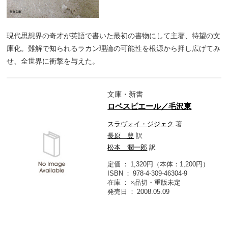
現代思想界の奇才が英語で書いた最初の書物にして主著、待望の文
庫化。難解で知られるラカン理論の可能性を根源から押し広げてみ
せ、全世界に衝撃を与えた。
文庫・新書
ロベスピエール／毛沢東
スラヴォイ・ジジェク
著
長原 豊
訳
松本 潤一郎
訳
定価
1,320円（本体：1,200円）
ISBN
978-4-309-46304-9
在庫
×品切・重版未定
発売日
2008.05.09