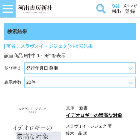
検索結果
[ 著者：
スラヴォイ・ジジェク
]の検索結果
該当商品
9
件中
1
～
9
件を表示
並び替え
表示件数
文庫・新書
イデオロギーの崇高な対象
スラヴォイ・ジジェク
著
鈴木 晶
訳