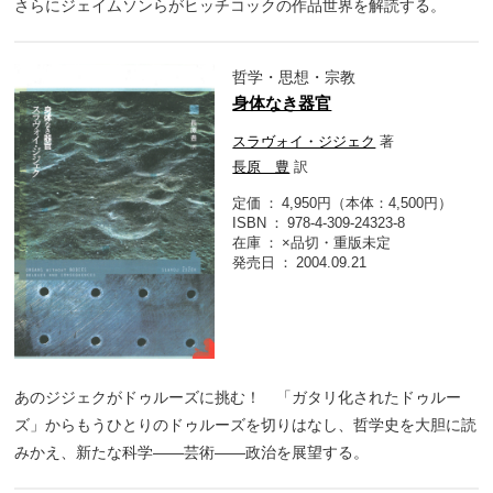
さらにジェイムソンらがヒッチコックの作品世界を解読する。
哲学・思想・宗教
身体なき器官
スラヴォイ・ジジェク
著
長原 豊
訳
定価
4,950円（本体：4,500円）
ISBN
978-4-309-24323-8
在庫
×品切・重版未定
発売日
2004.09.21
あのジジェクがドゥルーズに挑む！ 「ガタリ化されたドゥルー
ズ」からもうひとりのドゥルーズを切りはなし、哲学史を大胆に読
みかえ、新たな科学――芸術――政治を展望する。