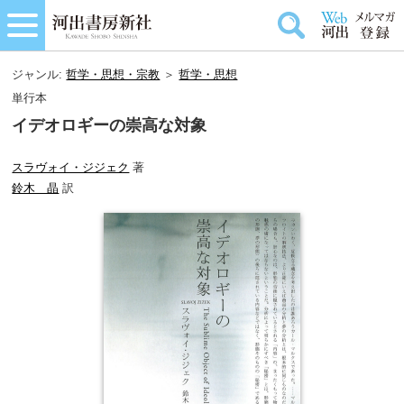
ジャンル:
哲学・思想・宗教
＞
哲学・思想
単行本
イデオロギーの崇高な対象
スラヴォイ・ジジェク
著
鈴木 晶
訳