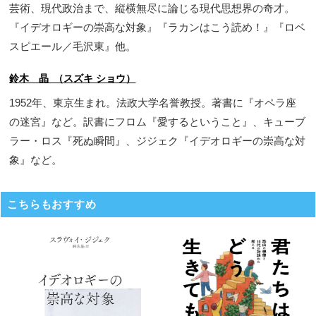
芸術、現代政治まで、縦横無尽に論じる現代思想界の奇才。
『イデオロギーの崇高な対象』『ラカンはこう読め！』『ロベ
スピエール／毛沢東』他。
鈴木 晶 （スズキ ショウ）
1952年、東京生まれ。法政大学名誉教授。著書に『オペラ座
の迷宮』など。訳書にフロム『愛するということ』、キューブ
ラー・ロス『死ぬ瞬間』、ジジェク『イデオロギーの崇高な対
象』など。
こちらもおすすめ