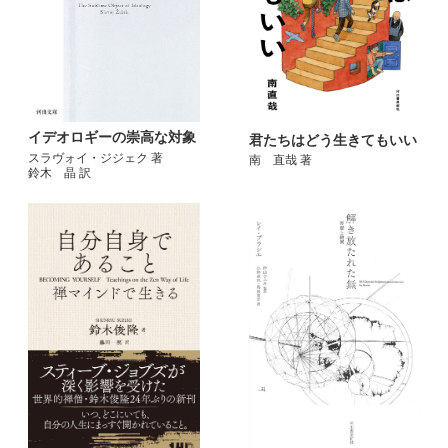
イデオロギーの崇高な対象
君たちはどう生きてもいい
スラヴォイ・ジジェク 著
南 直哉 著
鈴木 晶 訳