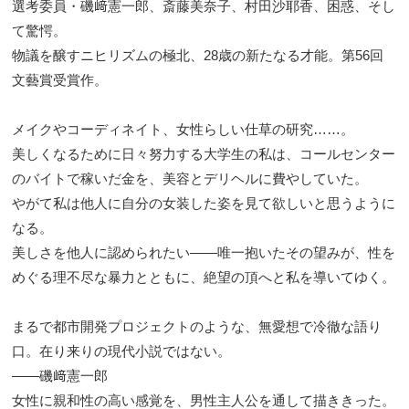
選考委員・磯﨑憲一郎、斎藤美奈子、村田沙耶香、困惑、そし
て驚愕。
物議を醸すニヒリズムの極北、28歳の新たなる才能。第56回
文藝賞受賞作。
メイクやコーディネイト、女性らしい仕草の研究……。
美しくなるために日々努力する大学生の私は、コールセンター
のバイトで稼いだ金を、美容とデリヘルに費やしていた。
やがて私は他人に自分の女装した姿を見て欲しいと思うように
なる。
美しさを他人に認められたい――唯一抱いたその望みが、性を
めぐる理不尽な暴力とともに、絶望の頂へと私を導いてゆく。
まるで都市開発プロジェクトのような、無愛想で冷徹な語り
口。在り来りの現代小説ではない。
――磯﨑憲一郎
女性に親和性の高い感覚を、男性主人公を通して描ききった。