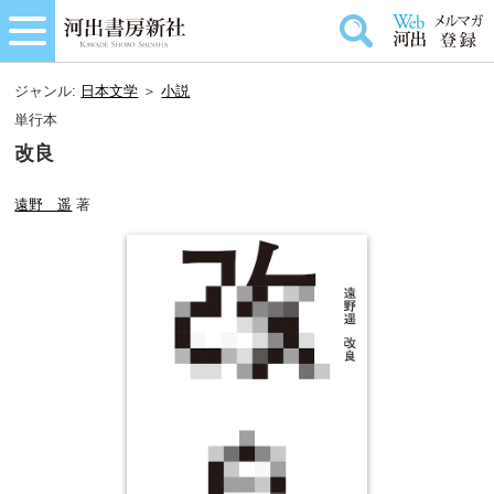
ジャンル:
日本文学
＞
小説
単行本
改良
遠野 遥
著