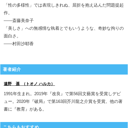
「性の多様性」では表現しきれぬ、屈折を抱え込んだ問題提起
作。
――斎藤美奈子
「美しさ」への無感情な執着とでもいうような、奇妙な拘りの
面白さ。
――村田沙耶香
著者紹介
遠野 遥 （トオノ ハルカ）
1991年生まれ。2019年『改良』で第56回文藝賞を受賞しデビ
ュー。2020年『破局』で第163回芥川龍之介賞を受賞。他の著
書に『教育』がある。
こちらもおすすめ