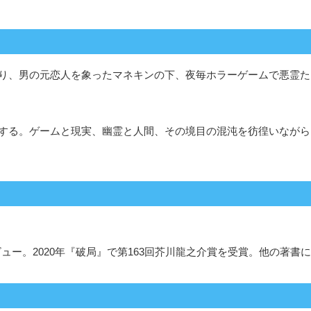
り、男の元恋人を象ったマネキンの下、夜毎ホラーゲームで悪霊た
する。ゲームと現実、幽霊と人間、その境目の混沌を彷徨いながら
デビュー。2020年『破局』で第163回芥川龍之介賞を受賞。他の著書