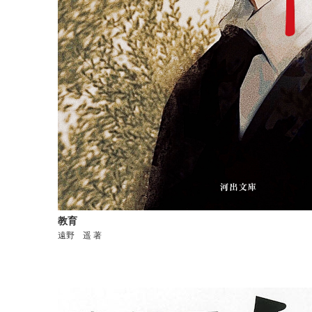
教育
遠野 遥 著