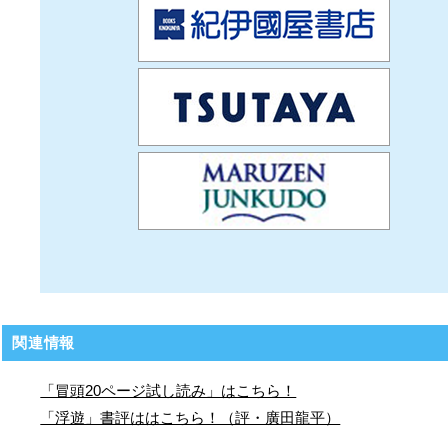
関連情報
「冒頭20ページ試し読み」はこちら！
「浮遊」書評ははこちら！（評・廣田龍平）