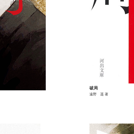
破局
遠野 遥 著