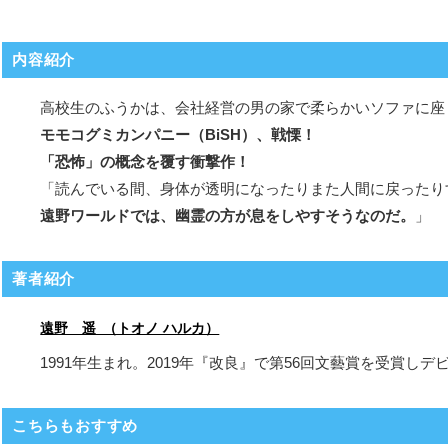
内容紹介
高校生のふうかは、会社経営の男の家で柔らかいソファに座
モモコグミカンパニー（BiSH）、戦慄！
「恐怖」の概念を覆す衝撃作！
「読んでいる間、身体が透明になったりまた人間に戻ったり
遠野ワールドでは、幽霊の方が息をしやすそうなのだ。
」
著者紹介
遠野 遥 （トオノ ハルカ）
1991年生まれ。2019年『改良』で第56回文藝賞を受賞し
こちらもおすすめ