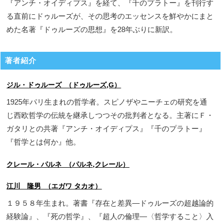
『アンチ・オイディプス』を経て、『千のプラトー』を刊行す
る直前にドゥルーズが、その思考のエッセンスを鮮やかにまと
めた名著『ドゥルーズの思想』を28年ぶりに新訳。
著者紹介
ジル・ドゥルーズ （ドゥルーズ,G）
1925年パリ生まれの哲学者。スピノザやニーチェの研究を通
じ西欧哲学の伝統を継承しつつその批判者となる。主著にＦ・
ガタリとの共著『アンチ・オイディプス』『千のプラトー』
『哲学とは何か』他。
クレール・パルネ （パルネ,クレール）
江川 隆男 （エガワ タカオ）
１９５８年生まれ。著書『存在と差異―ドゥルーズの超越論的
経験論』、『死の哲学』、『超人の倫理―〈哲学すること〉入