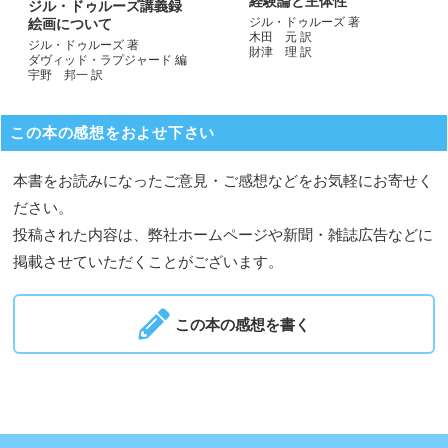
経験論と主体性
ジル・ドゥルーズ講義録
ジル・ドゥルーズ 著
絵画について
木田 元 訳
ジル・ドゥルーズ 著
財津 理 訳
ダヴィッド・ラプジャード 編
宇野 邦一 訳
この本の感想をおよせ下さい
本書をお読みになったご意見・ご感想などをお気軽にお寄せく
ださい。
投稿された内容は、弊社ホームページや新聞・雑誌広告などに
掲載させていただくことがございます。
この本の感想を書く