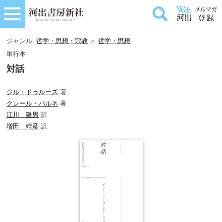
ジャンル:
哲学・思想・宗教
＞
哲学・思想
単行本
対話
ジル・ドゥルーズ
著
クレール・パルネ
著
江川 隆男
訳
増田 靖彦
訳