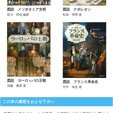
図説 ナポレオン
図説 メソポタミア文明
松嶌 明男 著
前川 和也 編著
図説 ヨーロッパの王朝
図説 フランス革命史
加藤 雅彦 著
竹中 幸史 著
この本の感想をおよせ下さい