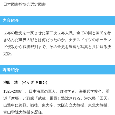
日本図書館協会選定図書
内容紹介
世界の歴史を一変させた第二次世界大戦。全ての国と国民を巻
き込んだ世界大戦とは何だったのか。ナチスドイツのポーラン
ド侵攻から戦後裁判まで、その全史を豊富な写真と共に辿る決
定版。
著者紹介
池田 清 （イケダ キヨシ）
1925-2006年。日本海軍の軍人、政治学者。海軍兵学校卒、重
巡「摩耶」と戦艦「武蔵」乗員し撃沈される。潜水艦「回天」
出撃中に終戦。戦後、東大卒、大阪市立大教授、東北大教授、
青山学院大教授を歴任。