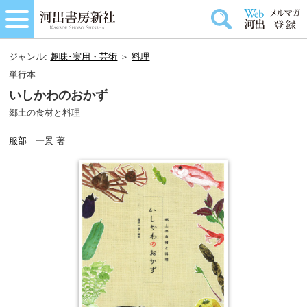
ジャンル:
趣味･実用・芸術
＞
料理
単行本
いしかわのおかず
郷土の食材と料理
服部 一景
著