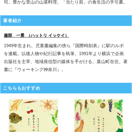
司。豊かな里山の山菜料理。「当たり前」の食生活の手引書。
著者紹介
服部 一景 （ハットリ イッケイ）
1949年生まれ。児童書編集の傍ら『国際時刻表』に駅のルポ
を連載。以後人物や紀行記事を執筆。1991年より横浜で企画
出版社を主宰、地域発信型の媒体を手がける。葉山町在住。著
書に『ウォーキング神奈川』。
こちらもおすすめ