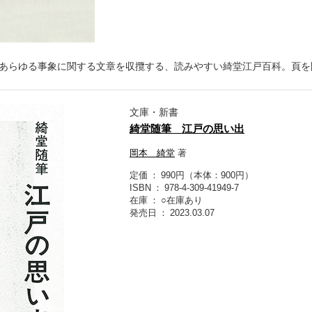
あらゆる事象に関する文章を収攬する、読みやすい綺堂江戸百科。頁を
文庫・新書
綺堂随筆 江戸の思い出
岡本 綺堂
著
定価
990円（本体：900円）
ISBN
978-4-309-41949-7
在庫
○在庫あり
発売日
2023.03.07