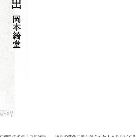
戸佃島の名産「白魚物語」、維新の変化に取り残された人々を活写する