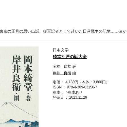
東京の正月の思い出話、従軍記者として赴いた日露戦争の記憶……確か
日本文学
綺堂江戸の話大全
岡本 綺堂
著
岸井 良衞
編
定価
4,180円（本体：3,800円）
ISBN
978-4-309-03150-7
在庫
○在庫あり
発売日
2023.11.29