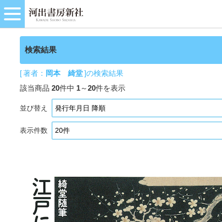
検索結果
[ 著者：
岡本 綺堂
]の検索結果
該当商品
20
件中
1
～
20
件を表示
並び替え
表示件数