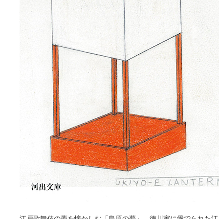
江戸歌舞伎の夢を懐かしむ「島原の夢」、徳川家に愛でられた江