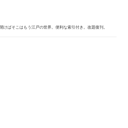
開けばそこはもう江戸の世界。便利な索引付き。改題復刊。