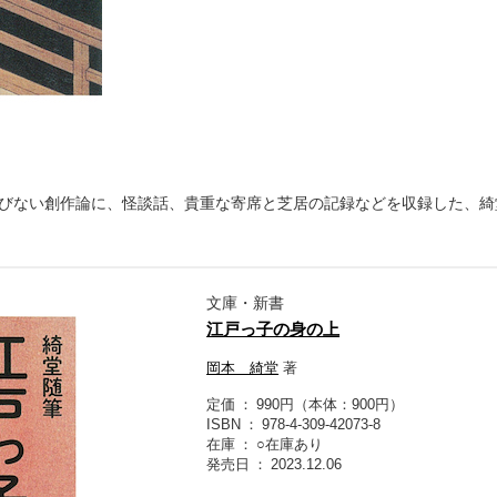
びない創作論に、怪談話、貴重な寄席と芝居の記録などを収録した、綺
文庫・新書
江戸っ子の身の上
岡本 綺堂
著
定価
990円（本体：900円）
ISBN
978-4-309-42073-8
在庫
○在庫あり
発売日
2023.12.06