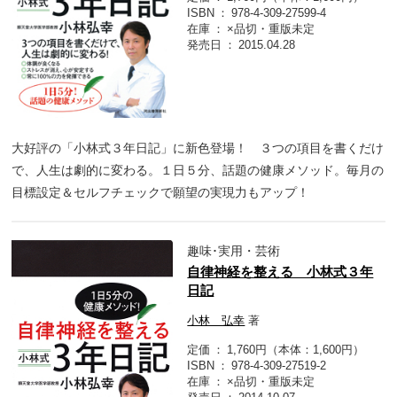
ISBN
978-4-309-27599-4
在庫
×品切・重版未定
発売日
2015.04.28
大好評の「小林式３年日記」に新色登場！ ３つの項目を書くだけ
で、人生は劇的に変わる。１日５分、話題の健康メソッド。毎月の
目標設定＆セルフチェックで願望の実現力もアップ！
趣味･実用・芸術
自律神経を整える 小林式３年
日記
小林 弘幸
著
定価
1,760円（本体：1,600円）
ISBN
978-4-309-27519-2
在庫
×品切・重版未定