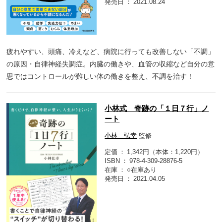
発売日
2021.08.24
疲れやすい、頭痛、冷えなど、病院に行っても改善しない「不調」
の原因・自律神経失調症。内臓の働きや、血管の収縮など自分の意
思ではコントロールが難しい体の働きを整え、不調を治す！
小林式 奇跡の「１日７行」ノ
ート
小林 弘幸
監修
定価
1,342円（本体：1,220円）
ISBN
978-4-309-28876-5
在庫
○在庫あり
発売日
2021.04.05