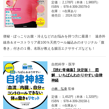
定価
2,178円（本体：1,980円）
ISBN
978-4-309-29379-0
在庫
○在庫あり
発売日
2024.02.08
便秘・ぽっこりお腹・冷えなどのお悩みを持つ方に最適！ 遠赤外
線糸＆オーストラリア産100％天然ウール編込みのオリジナル「腹
巻き」付きの１冊。名医が教える腸活エクササイズなども！
自然科学・医学
【読む常備薬】決定版！ 図
解 いちばんわかりやすい自律
神経
小林 弘幸
監修
定価
1,452円（本体：1,320円）
ISBN
978-4-309-29158-1
在庫
○在庫あり