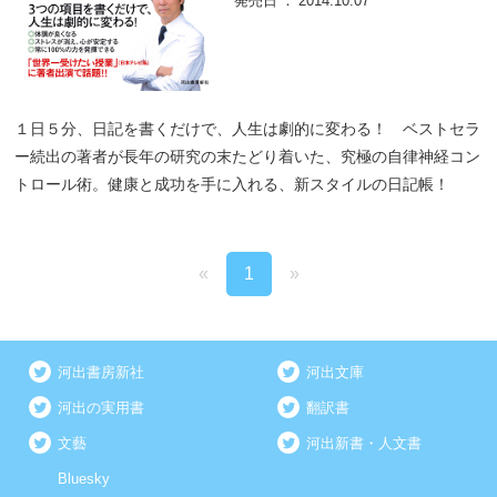
発売日
2014.10.07
１日５分、日記を書くだけで、人生は劇的に変わる！ ベストセラ
ー続出の著者が長年の研究の末たどり着いた、究極の自律神経コン
トロール術。健康と成功を手に入れる、新スタイルの日記帳！
«
1
»
河出書房新社
河出文庫
河出の実用書
翻訳書
文藝
河出新書・人文書
Bluesky