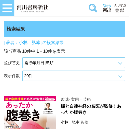
検索結果
[ 著者：
小林 弘幸
]の検索結果
該当商品
10
件中
1
～
10
件を表示
並び替え
表示件数
趣味･実用・芸術
腸と自律神経の名医が監修！あ
ったか腹巻き
小林 弘幸
監修