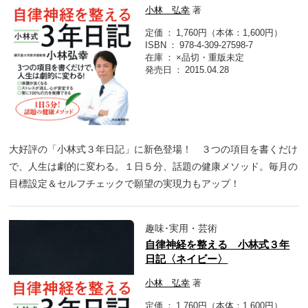
小林 弘幸
著
定価
1,760円（本体：1,600円）
ISBN
978-4-309-27598-7
在庫
×品切・重版未定
発売日
2015.04.28
大好評の「小林式３年日記」に新色登場！ ３つの項目を書くだけ
で、人生は劇的に変わる。１日５分、話題の健康メソッド。毎月の
目標設定＆セルフチェックで願望の実現力もアップ！
趣味･実用・芸術
自律神経を整える 小林式３年
日記〈ネイビー〉
小林 弘幸
著
定価
1,760円（本体：1,600円）