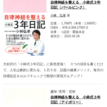
自律神経を整える 小林式３年
日記〈パールピンク〉
小林 弘幸
著
定価
1,760円（本体：1,600円）
ISBN
978-4-309-27597-0
在庫
×品切・重版未定
発売日
2015.04.28
大好評の「小林式３年日記」に新色登場！ ３つの項目を書くだけ
で、人生は劇的に変わる。１日５分、話題の健康メソッド。毎月の
目標設定＆セルフチェックで願望の実現力もアップ！
趣味･実用・芸術
自律神経を整える 小林式３年
日記〈アイボリー〉