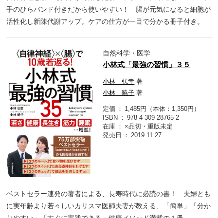
手のひらバンド付きだから使いやすい！ 腸が元気になると細胞が
活性化し新陳代謝アップ。ケアの仕方が一目で分かる冊子付き。
自然科学・医学
小林式「最強の習慣」３５
小林 弘幸
著
小林 暁子
著
定価
1,485円（本体：1,350円）
ISBN
978-4-309-28765-2
在庫
×品切・重版未定
発売日
2019.11.27
ベストセラー連発の著者による、長寿時代に必読の書！ 夫婦とも
に実年齢より若々しいカリスマ医師夫妻が教える、「簡単」「分か
りやすい」「すぐに実践できる」健康メソッド満載の１冊。