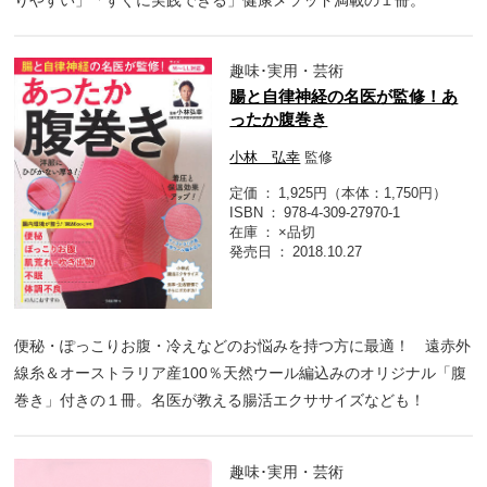
趣味･実用・芸術
腸と自律神経の名医が監修！あ
ったか腹巻き
小林 弘幸
監修
定価
1,925円（本体：1,750円）
ISBN
978-4-309-27970-1
在庫
×品切
発売日
2018.10.27
便秘・ぽっこりお腹・冷えなどのお悩みを持つ方に最適！ 遠赤外
線糸＆オーストラリア産100％天然ウール編込みのオリジナル「腹
巻き」付きの１冊。名医が教える腸活エクササイズなども！
趣味･実用・芸術