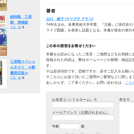
総特集 三原
山口 綾子 (ヤマグチ アヤコ)
順 増補版
74年生まれ。多摩美術大学卒業。『文藝』に現代女の子
三原 順
著
ライブ図鑑」を発表し話題となる。本書が彼女の単行
本書をお読みになったご意見・ご感想などをお気軽に
投稿された内容は、弊社ホームページや新聞・雑誌広
三原順スペシャ
す。
ルＢＯＸ ≪数
※は必須項目です。恐縮ですが、必ずご記入をお願い
量限定版≫
※こちらにお送り頂いたご質問やご要望などに関しま
三原 順
著
あしからず、ご了承ください。お問い合わせは、
こち
お名前 (ハンドルネーム）※
本文※
メールアドレス（公開されません）
年齢
歳