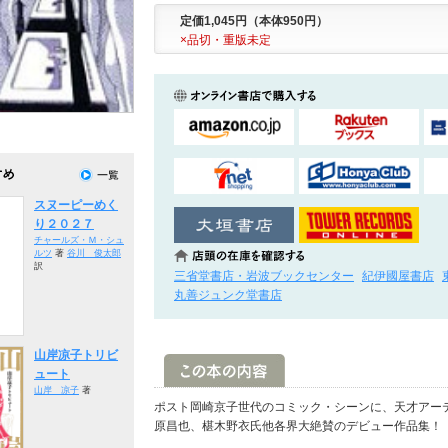
定価1,045円（本体950円）
×品切・重版未定
スヌーピーめく
り２０２７
チャールズ・Ｍ・シュ
ルツ
著
谷川 俊太郎
訳
三省堂書店・岩波ブックセンター
紀伊國屋書店
丸善ジュンク堂書店
山岸凉子トリビ
ュート
山岸 凉子
著
ポスト岡崎京子世代のコミック・シーンに、天才アー
原昌也、椹木野衣氏他各界大絶賛のデビュー作品集！