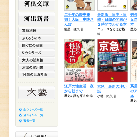
最新版 日中・日
二千年の歴史発
秀
韓・日朝の問題が
掘！大阪 史跡さ
兄
２時間でわかる本
んぽ
本
ニュースなるほど塾
歯黒 猛夫
著
歴史
編
江戸の性生活 夜
蔦
京急 最新の凄い
から朝まで
の
話
本
歴史の謎を探る会
編
小林 拓矢
著
歴史