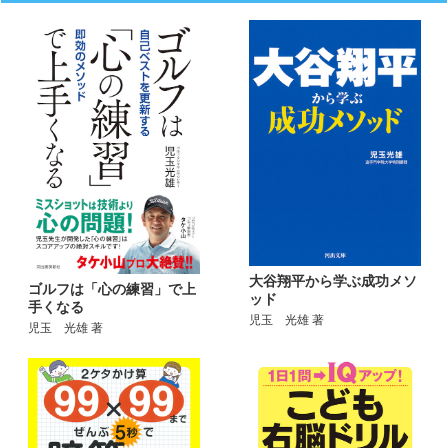
大谷翔平から学ぶ成功メソ
ゴルフは「心の練習」で上
ッド
手くなる
児玉 光雄 著
児玉 光雄 著