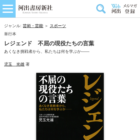
ジャンル:
芸術・芸能
＞
スポーツ
単行本
レジェンド 不屈の現役たちの言葉
あくなき挑戦者から、私たちは何を学ぶか――
児玉 光雄
著