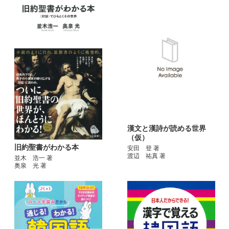
漢文と漢詩が読める世界
（仮）
旧約聖書がわかる本
安田 登 著
渡辺 祐真 著
並木 浩一 著
奥泉 光 著