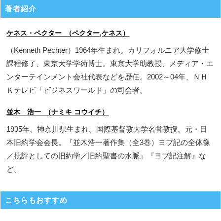
著者紹介
ケネス・ペクター （ペクター,ケネス）
（Kenneth Pechter）1964年生まれ。カリフォルニア大学修士
課程修了、東京大学学術博士。東京大学助教授、メディア・エ
ンターテインメント会社代表などを歴任。2002～04年、ＮＨ
Ｋテレビ「ビジネスワールド」の司会者。
並木 浩一 （ナミキ コウイチ）
1935年、神奈川県生まれ。国際基督教大学名誉教授。元・日
本旧約学会会長。『並木浩一著作集（全3巻）ヨブ記の全体像
／批評としての旧約学／旧約聖書の水脈』『ヨブ記注解』な
ど。
こちらもおすすめ