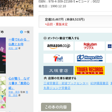
ISBN：978-4-309-22188-5 ● Cコード：0022
発売日：1990.12.10
定価10,467円（本体9,515円）
×品切・重版未定
一冊でわかる
仏教とお寺
武光 誠
著
心が整う なぞ
三省堂書店・岩波ブックセンター
紀伊國屋書店
り書き「般若心
丸善ジュンク堂書店
経」
宮坂 宥洪
監修
岡
田 崇花
書