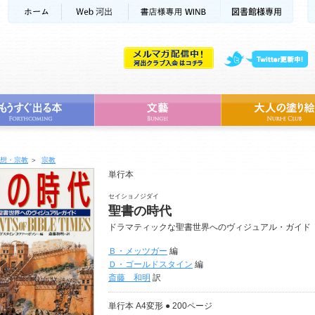
想・宗教
＞
宗教
単行本
セイショノジダイ
聖書の時代
ドラマティックな聖書世界へのヴィジュアル・ガイド
Ｂ・メッツガー
編
Ｄ・ゴールドスタイン
編
斎藤 和明
訳
単行本 A4変形 ● 200ページ