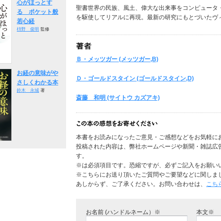
心がほっとす
聖書世界の民族、風土、偉大な出来事をコンピュータ
る ポケット般
を駆使してリアルに再現。最新の研究にもとづいたヴ
若心経
枡野 俊明
監修
Ｂ・メッツガー (メッツガー,B)
お経の意味がや
Ｄ・ゴールドスタイン (ゴールドスタイン,D)
さしくわかる本
鈴木 永城
著
斎藤 和明 (サイトウ カズアキ)
本書をお読みになったご意見・ご感想などをお気軽に
投稿された内容は、弊社ホームページや新聞・雑誌広
す。
※は必須項目です。恐縮ですが、必ずご記入をお願い
※こちらにお送り頂いたご質問やご要望などに関しま
あしからず、ご了承ください。お問い合わせは、
こち
お名前 (ハンドルネーム）※
本文※