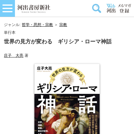
ジャンル:
哲学・思想・宗教
＞
宗教
単行本
世界の見方が変わる ギリシア・ローマ神話
庄子 大亮
著