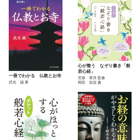
心が整う なぞり書き「般
若心経」
一冊でわかる 仏教とお寺
宮坂 宥洪 監修
武光 誠 著
岡田 崇花 書