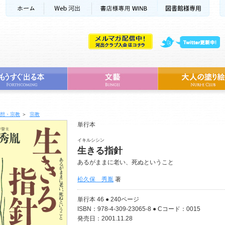
想・宗教
＞
宗教
単行本
イキルシシン
生きる指針
あるがままに老い、死ぬということ
松久保 秀胤
著
単行本 46 ● 240ページ
ISBN：978-4-309-23065-8 ● Cコード：0015
発売日：2001.11.28