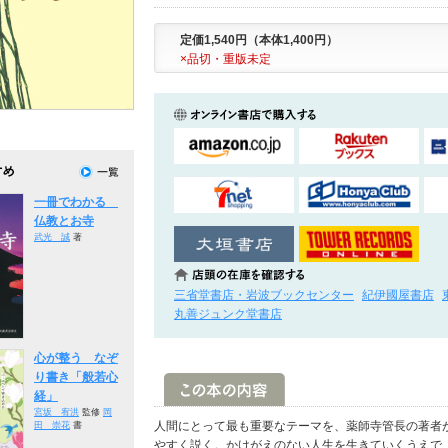
定価1,540円（本体1,400円）
×品切・重版未定
一冊でわかる
仏教とお寺
武光 誠
著
三省堂書店・岩波ブックセンター
紀伊國屋書店
丸善ジュンク堂書店
心が整う なぞ
り書き「般若心
経」
宮坂 宥洪
監修
岡
人間にとって最も重要なテーマを、薬師寺管長の著者
田 崇花
書
やすく説く。かけがえのない人生を生きていくうえで