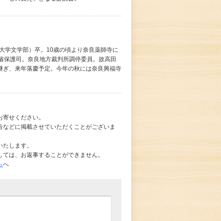
根大学文学部）卒。10歳の頃より奈良薬師寺に
務省保護司。奈良地方裁判所調停委員。故高田
継ぎ、来年落慶予定。今年の秋には奈良興福寺
お寄せください。
告などに掲載させていただくことがございま
いたします。
しては、お返事することができません。
ら
へ