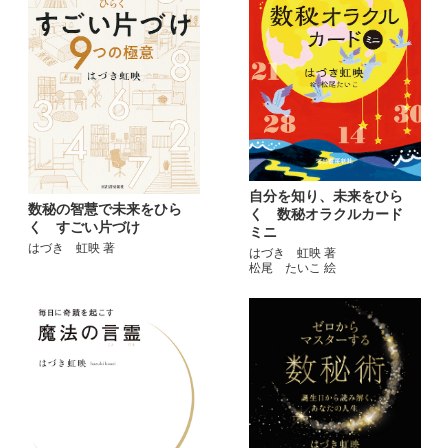
自分を知り、未来をひら
数秘の智慧で未来をひら
く 数秘オラクルカード
く すごい片づけ
ミニ
はづき 虹映 著
はづき 虹映 著
松尾 たいこ 絵