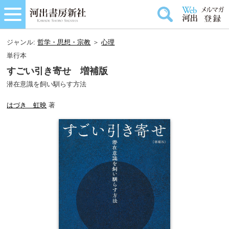
ジャンル:
哲学・思想・宗教
＞
心理
単行本
すごい引き寄せ 増補版
潜在意識を飼い馴らす方法
はづき 虹映
著