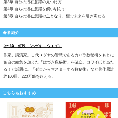
第3章 自分の潜在意識の見つけ方
第4章 自らの潜在意識を飼い馴らす
第5章 自らの潜在意識の主となり、望む未来を引き寄せる
著者紹介
はづき 虹映 （ハヅキ コウエイ）
作家。講演家。古代ユダヤの智慧であるカバラ数秘術をもとに
独自の編集を加えた「はづき数秘術」を確立。コワイほど当た
る！と話題に。『ゼロからマスターする数秘術』など著作累計
約100冊、220万部を超える。
こちらもおすすめ