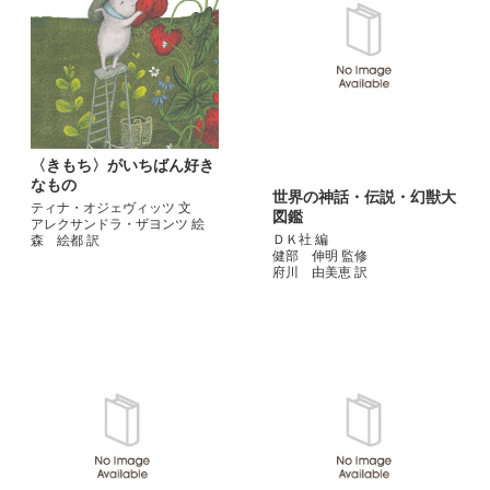
〈きもち〉がいちばん好き
なもの
世界の神話・伝説・幻獣大
ティナ・オジェヴィッツ 文
図鑑
アレクサンドラ・ザヨンツ 絵
ＤＫ社 編
森 絵都 訳
健部 伸明 監修
府川 由美恵 訳