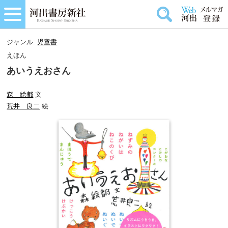
ジャンル:
児童書
えほん
あいうえおさん
森 絵都
文
荒井 良二
絵