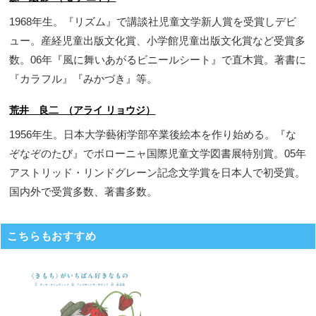
1968年生。『リズム』で講談社児童文学新人賞を受賞しデビ
ュー。産経児童出版文化賞、小学館児童出版文化賞など受賞多
数。06年『風に舞いあがるビニールシート』で直木賞。著書に
『カラフル』『みかづき』等。
荒井 良二 （アライ リョウジ）
1956年生。日本大学藝術学部卒業後絵本を作り始める。『な
ぞなぞのたび』でボローニャ国際児童文学図書展特別賞。05年
アストリッド・リンドグレーン記念文学賞を日本人で初受賞。
国内外で受賞多数、著書多数。
こちらもおすすめ