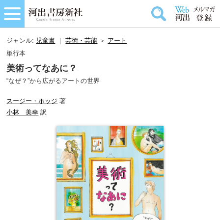
ジャンル:
児童書
｜
芸術・芸能
＞
アート
単行本
美術ってなあに？
“なぜ？”から広がるアートの世界
スージー・ホッジ
著
小林 美幸
訳