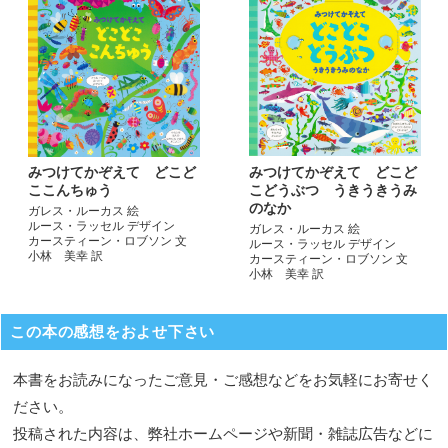
みつけてかぞえて どこど
みつけてかぞえて どこど
こどうぶつ うきうきうみ
ここんちゅう
のなか
ガレス・ルーカス 絵
ルース・ラッセル デザイン
ガレス・ルーカス 絵
カースティーン・ロブソン 文
ルース・ラッセル デザイン
小林 美幸 訳
カースティーン・ロブソン 文
小林 美幸 訳
この本の感想をおよせ下さい
本書をお読みになったご意見・ご感想などをお気軽にお寄せく
ださい。
投稿された内容は、弊社ホームページや新聞・雑誌広告などに