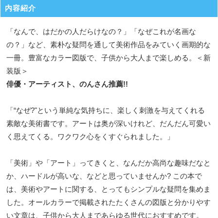
内容紹介
「なんで、はだかの人だらけなの？」「なぜこれが名画な
の？」など、素朴な疑問を通して美術作品をみていく画期的な
一冊。豊富なカラー図版で、子供から大人まで楽しめる。＜新
装版＞
俳優・アーティスト、のんさん推薦!!
「“なぜ?"という単純な気持ちに、楽しく刺激を与えてくれる
素敵な美術書です。アートは奥が深いけれど、だんだん可愛い
く思えてくる。ワクワク心をくすぐられました。」
「美術」や「アート」ってきくと、なんだか高尚な趣味だなと
か、ハードルが高いな、などと思っていませんか? この本で
は、美術やアートに関する、とってもシンプルな疑問を集めま
した。オールカラーで掲載されたたくさんの図版と分かりやす
い文章は、子供から大人まであらゆる世代におすすめです。