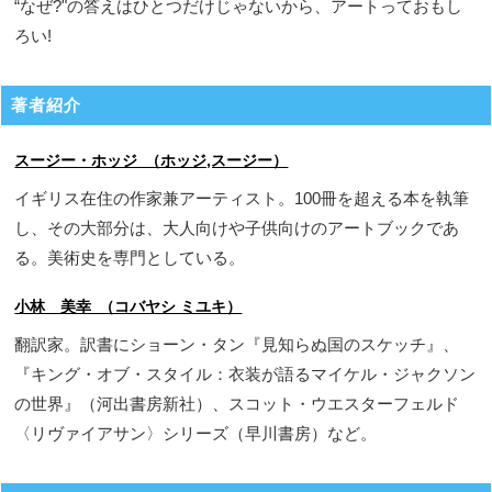
“なぜ?"の答えはひとつだけじゃないから、アートっておもし
ろい!
著者紹介
スージー・ホッジ （ホッジ,スージー）
イギリス在住の作家兼アーティスト。100冊を超える本を執筆
し、その大部分は、大人向けや子供向けのアートブックであ
る。美術史を専門としている。
小林 美幸 （コバヤシ ミユキ）
翻訳家。訳書にショーン・タン『見知らぬ国のスケッチ』、
『キング・オブ・スタイル：衣装が語るマイケル・ジャクソン
の世界』（河出書房新社）、スコット・ウエスターフェルド
〈リヴァイアサン〉シリーズ（早川書房）など。