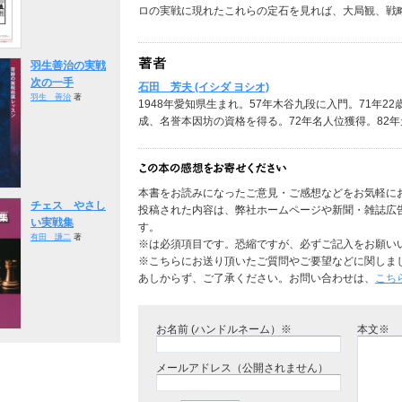
ロの実戦に現れたこれらの定石を見れば、大局観、戦
羽生善治の実戦
次の一手
石田 芳夫 (イシダ ヨシオ)
羽生 善治
著
1948年愛知県生まれ。57年木谷九段に入門。71年2
成、名誉本因坊の資格を得る。72年名人位獲得。82
本書をお読みになったご意見・ご感想などをお気軽に
チェス やさし
投稿された内容は、弊社ホームページや新聞・雑誌広
い実戦集
す。
有田 謙二
著
※は必須項目です。恐縮ですが、必ずご記入をお願い
※こちらにお送り頂いたご質問やご要望などに関しま
あしからず、ご了承ください。お問い合わせは、
こち
お名前 (ハンドルネーム）※
本文※
メールアドレス（公開されません）