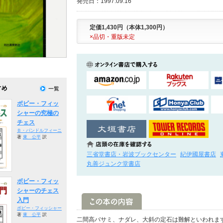
発売日：1997.09.16
定価1,430円（本体1,300円）
×品切・重版未定
ボビー・フィッ
シャーの究極の
チェス
Ｂ・パンドルフィーニ
著
東 公平
訳
三省堂書店・岩波ブックセンター
紀伊國屋書店
丸善ジュンク堂書店
ボビー・フィッ
シャーのチェス
入門
ボビー・フィッシャー
著
東 公平
訳
二間高バサミ、ナダレ、大斜の定石は難解といわれま