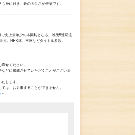
略も身に付き、碁の面白さが倍増です。
2歳で史上最年少の本因坊となる。以後5連覇達
年天元。NHK杯、王座などタイトル多数。
お寄せください。
告などに掲載させていただくことがございま
いたします。
しては、お返事することができません。
ら
へ