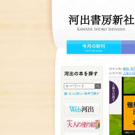
ジャンル:
趣味･実
シリーズ:
上級を目