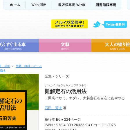
用・芸術
＞
囲碁・将棋・ゲーム
指す
全集・シリーズ
ナンカイジョウセキノカツヨウホウ
難解定石の活用法
二間高バサミ、ナダレ、大斜定石を自在にあやつる
石田 芳夫
著
単行本 B6 ● 224ページ
ISBN：978-4-309-26322-9 ● Cコード：0076