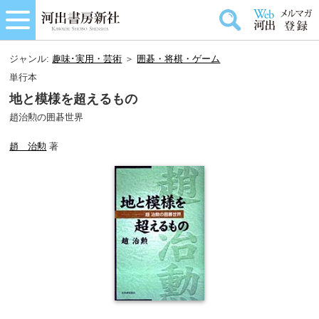
ジャンル:
趣味･実用・芸術
＞
囲碁・将棋・ゲーム
単行本
地と模様を超えるもの
趙治勲の囲碁世界
趙 治勲
著