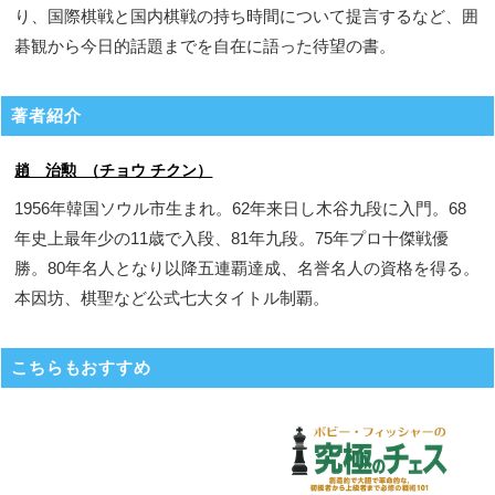
り、国際棋戦と国内棋戦の持ち時間について提言するなど、囲
碁観から今日的話題までを自在に語った待望の書。
著者紹介
趙 治勲 （チョウ チクン）
1956年韓国ソウル市生まれ。62年来日し木谷九段に入門。68
年史上最年少の11歳で入段、81年九段。75年プロ十傑戦優
勝。80年名人となり以降五連覇達成、名誉名人の資格を得る。
本因坊、棋聖など公式七大タイトル制覇。
こちらもおすすめ