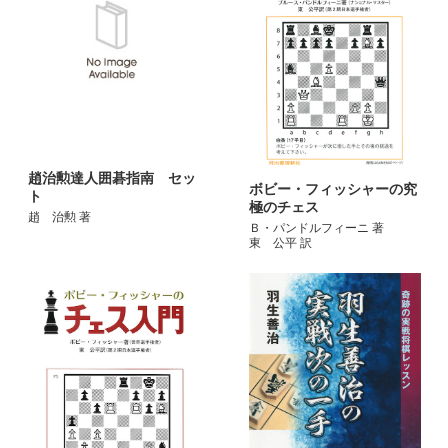
趙治勲達人囲碁指南 セッ
ボビー・フィッシャーの究
ト
極のチェス
趙 治勲 著
Ｂ・パンドルフィーニ 著
東 公平 訳