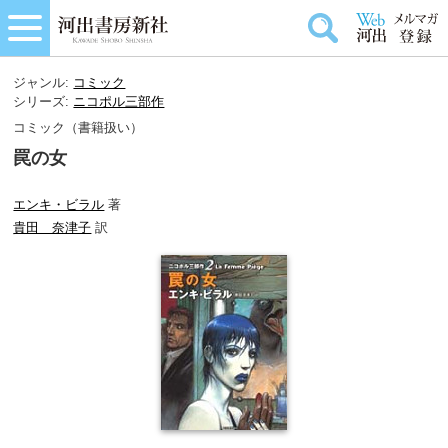
ジャンル:
コミック
シリーズ:
ニコポル三部作
コミック（書籍扱い）
罠の女
エンキ・ビラル
著
貴田 奈津子
訳