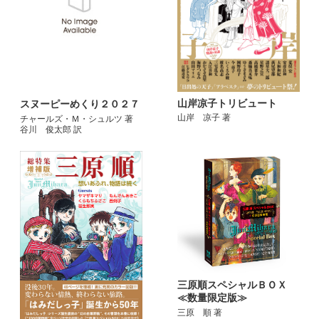
山岸凉子トリビュート
スヌーピーめくり２０２７
山岸 凉子 著
チャールズ・Ｍ・シュルツ 著
谷川 俊太郎 訳
三原順スペシャルＢＯＸ
≪数量限定版≫
三原 順 著