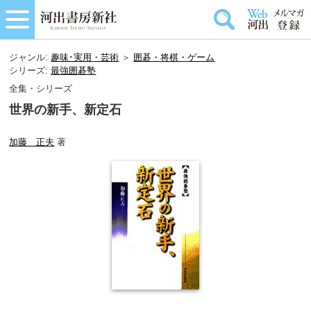
ジャンル:
趣味･実用・芸術
＞
囲碁・将棋・ゲーム
シリーズ:
最強囲碁塾
全集・シリーズ
世界の新手、新定石
加藤 正夫
著