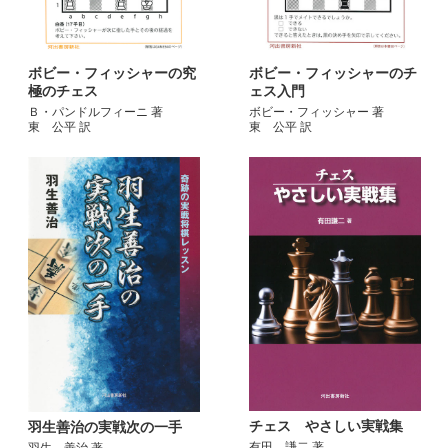
ボビー・フィッシャーの究
ボビー・フィッシャーのチ
極のチェス
ェス入門
Ｂ・パンドルフィーニ 著
ボビー・フィッシャー 著
東 公平 訳
東 公平 訳
チェス やさしい実戦集
羽生善治の実戦次の一手
有田 謙二 著
羽生 善治 著