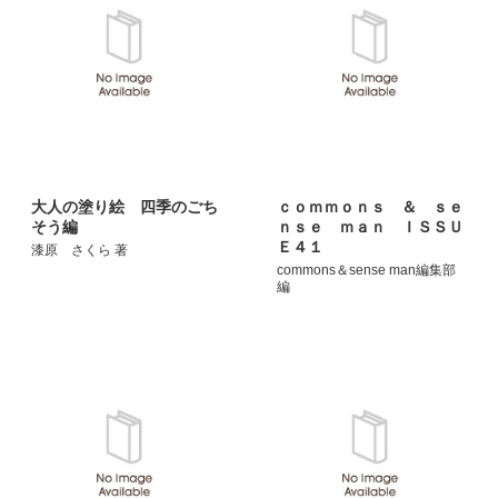
大人の塗り絵 四季のごち
ｃｏｍｍｏｎｓ ＆ ｓｅ
そう編
ｎｓｅ ｍａｎ ＩＳＳＵ
Ｅ４１
漆原 さくら 著
commons＆sense man編集部
編