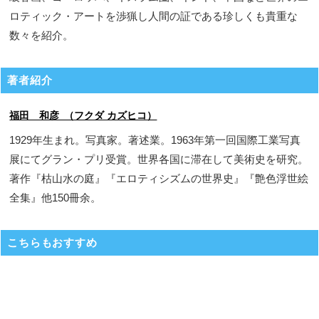
ロティック・アートを渉猟し人間の証である珍しくも貴重な
数々を紹介。
著者紹介
福田 和彦 （フクダ カズヒコ）
1929年生まれ。写真家。著述業。1963年第一回国際工業写真
展にてグラン・プリ受賞。世界各国に滞在して美術史を研究。
著作『枯山水の庭』『エロティシズムの世界史』『艶色浮世絵
全集』他150冊余。
こちらもおすすめ