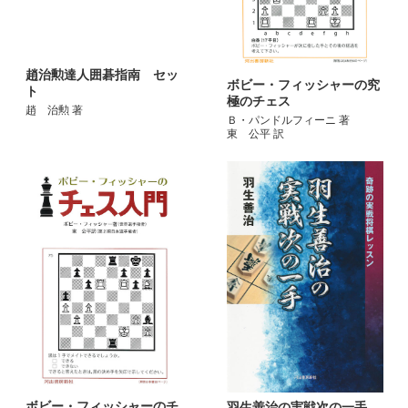
趙治勲達人囲碁指南 セッ
ボビー・フィッシャーの究
ト
極のチェス
趙 治勲 著
Ｂ・パンドルフィーニ 著
東 公平 訳
ボビー・フィッシャーのチ
羽生善治の実戦次の一手