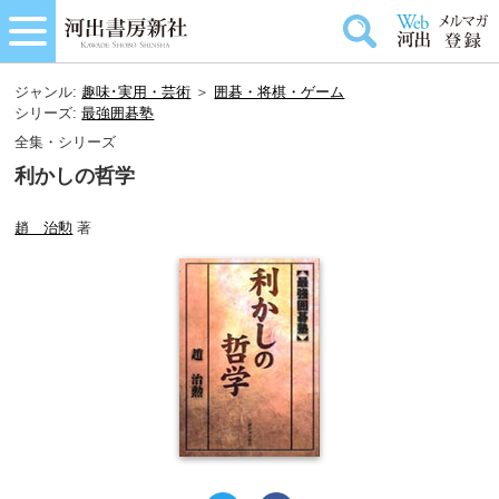
ジャンル:
趣味･実用・芸術
＞
囲碁・将棋・ゲーム
シリーズ:
最強囲碁塾
全集・シリーズ
利かしの哲学
趙 治勲
著