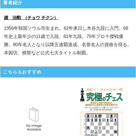
著者紹介
趙 治勲 （チョウ チクン）
1956年韓国ソウル市生まれ。62年来日し木谷九段に入門。68
年史上最年少の11歳で入段、81年九段。75年プロ十傑戦優
勝。80年名人となり以降五連覇達成、名誉名人の資格を得る。
本因坊、棋聖など公式七大タイトル制覇。
こちらもおすすめ