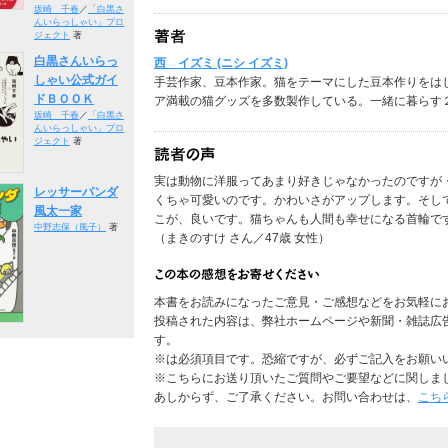
坂崎 千春
／
「白黒さ
んいらっしゃい」プロ
ジェクト
著
白黒さんいらっ
西 イズミ (ニシ イズミ)
しゃい公式ガイ
手芸作家、豆本作家。猫をテーマにした豆本作りをは
ドＢＯＯＫ
ア満載の猫グッズを多数製作している。一緒に暮らす
坂崎 千春
／
「白黒さ
んいらっしゃい」プロ
ジェクト
著
実は動物に洋服ってあまり好きじゃなかったのですが
レッサーパンダ
くちゃ可愛いのです。かわいさがアップします。そし
風太一家
こが、良いです。猫ちゃんも人間も幸せになる首輪で
中野志保（風子）
著
（まきのすけ さん／47歳 女性）
本書をお読みになったご意見・ご感想などをお気軽に
投稿された内容は、弊社ホームページや新聞・雑誌広
す。
※は必須項目です。恐縮ですが、必ずご記入をお願い
※こちらにお送り頂いたご質問やご要望などに関しま
あしからず、ご了承ください。お問い合わせは、
こち