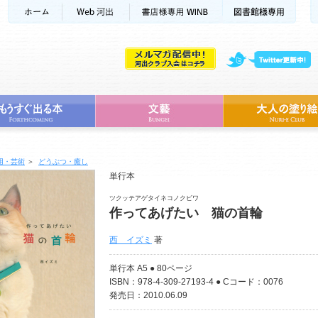
用・芸術
＞
どうぶつ・癒し
単行本
ツクッテアゲタイネコノクビワ
作ってあげたい 猫の首輪
西 イズミ
著
単行本 A5 ● 80ページ
ISBN：978-4-309-27193-4 ● Cコード：0076
発売日：2010.06.09