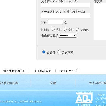
お名前 (ハンドルネーム）※
本文※
メールアドレス（公開されません）
年齢
歳
性別※
男性
女性
その他
在住都道府県
公開可
公開不可
「ABJ
が、著作
サービス
60917