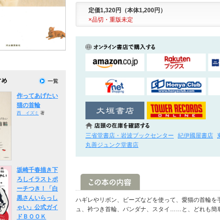
定価1,320円（本体1,200円）
×品切・重版未定
作ってあげたい
猫の首輪
西 イズミ
著
三省堂書店・岩波ブックセンター
紀伊國屋書店
丸善ジュンク堂書店
坂崎千春描き下
ろしイラストポ
ーチつき！「白
黒さんいらっし
ハギレやリボン、ビーズなどを使って、愛猫の首輪を
ゃい」公式ガイ
ュ、衿つき首輪、バンダナ、スタイ……と、どれも簡
ドＢＯＯＫ