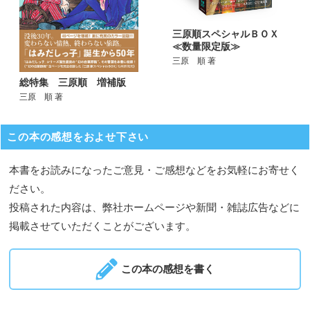
三原順スペシャルＢＯＸ
≪数量限定版≫
三原 順 著
総特集 三原順 増補版
三原 順 著
この本の感想をおよせ下さい
本書をお読みになったご意見・ご感想などをお気軽にお寄せく
ださい。
投稿された内容は、弊社ホームページや新聞・雑誌広告などに
掲載させていただくことがございます。
この本の感想を書く