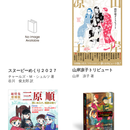
山岸凉子トリビュート
スヌーピーめくり２０２７
山岸 凉子 著
チャールズ・Ｍ・シュルツ 著
谷川 俊太郎 訳