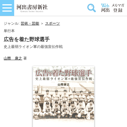
ジャンル:
芸術・芸能
＞
スポーツ
単行本
広告を着た野球選手
史上最弱ライオン軍の最強宣伝作戦
山際 康之
著