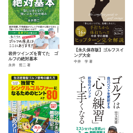
【永久保存版】ゴルフスイ
岩井ツインズを育てた ゴ
ング大全
ルフの絶対基本
中井 学 著
永井 哲二 著