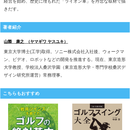
経営を始め、歴史に埋もれた「ライオン軍」を丹念な取材で描
きだす。
著者紹介
山際 康之 （ヤマギワ ヤスユキ）
東京大学博士(工学)取得。ソニー株式会社入社後、ウォークマ
ン、ビデオ、ロボットなどの開発を推進する。現在、東京造形
大学教授、学校法人桑沢学園（東京造形大学・専門学校桑沢デ
ザイン研究所運営）常務理事。
こちらもおすすめ