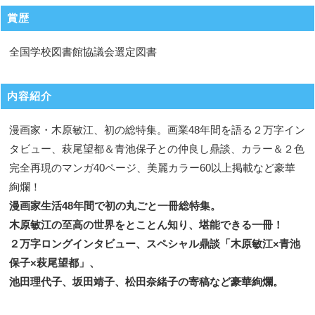
賞歴
全国学校図書館協議会選定図書
内容紹介
漫画家・木原敏江、初の総特集。画業48年間を語る２万字イン
タビュー、萩尾望都＆青池保子との仲良し鼎談、カラー＆２色
完全再現のマンガ40ページ、美麗カラー60以上掲載など豪華
絢爛！
漫画家生活48年間で初の丸ごと一冊総特集。
木原敏江の至高の世界をとことん知り、堪能できる一冊！
２万字ロングインタビュー、スペシャル鼎談「木原敏江×青池
保子×萩尾望都」、
池田理代子、坂田靖子、松田奈緒子の寄稿など豪華絢爛。