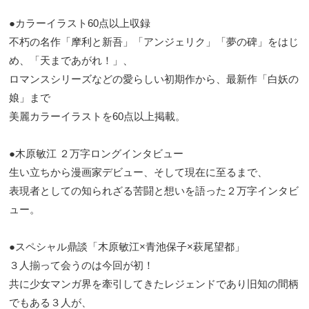
●カラーイラスト60点以上収録
不朽の名作「摩利と新吾」「アンジェリク」「夢の碑」をはじ
め、「天まであがれ！」、
ロマンスシリーズなどの愛らしい初期作から、最新作「白妖の
娘」まで
美麗カラーイラストを60点以上掲載。
●木原敏江 ２万字ロングインタビュー
生い立ちから漫画家デビュー、そして現在に至るまで、
表現者としての知られざる苦闘と想いを語った２万字インタビ
ュー。
●スペシャル鼎談「木原敏江×青池保子×萩尾望都」
３人揃って会うのは今回が初！
共に少女マンガ界を牽引してきたレジェンドであり旧知の間柄
でもある３人が、