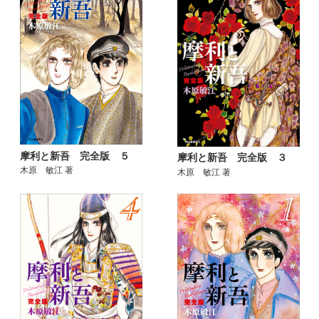
摩利と新吾 完全版 ５
摩利と新吾 完全版 ３
木原 敏江 著
木原 敏江 著