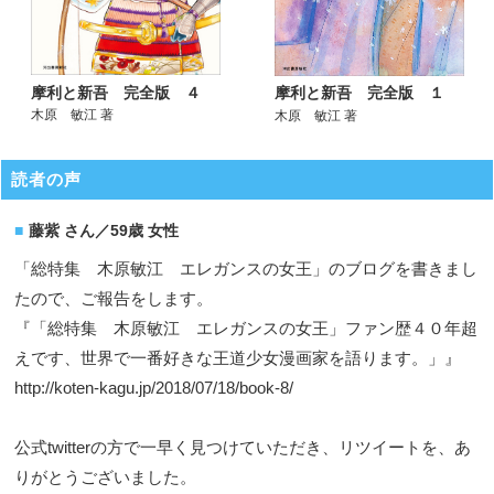
摩利と新吾 完全版 ４
摩利と新吾 完全版 １
木原 敏江 著
木原 敏江 著
読者の声
藤紫 さん／59歳 女性
「総特集 木原敏江 エレガンスの女王」のブログを書きまし
たので、ご報告をします。
『「総特集 木原敏江 エレガンスの女王」ファン歴４０年超
えです、世界で一番好きな王道少女漫画家を語ります。」』
http://koten-kagu.jp/2018/07/18/book-8/
公式twitterの方で一早く見つけていただき、リツイートを、あ
りがとうございました。