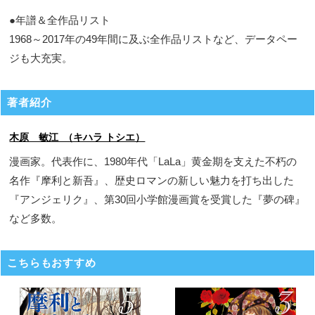
●年譜＆全作品リスト
1968～2017年の49年間に及ぶ全作品リストなど、データペー
ジも大充実。
著者紹介
木原 敏江 （キハラ トシエ）
漫画家。代表作に、1980年代「LaLa」黄金期を支えた不朽の
名作『摩利と新吾』、歴史ロマンの新しい魅力を打ち出した
『アンジェリク』、第30回小学館漫画賞を受賞した『夢の碑』
など多数。
こちらもおすすめ