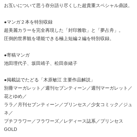
お互いについて思う存分語り尽くした超貴重スペシャル鼎談。
●マンガ２本を特別収録
超美麗カラーを完全再現した「封印雅歌」と「夢占舟」。
圧倒的世界観を堪能できる極上短編２編を特別収録。
●寄稿マンガ
池田理代子、坂田靖子、松田奈緒子
●掲載誌でたどる「木原敏江 主要作品解説」
別冊マーガレット／週刊セブンティーン／週刊マーガレット／
花とゆめ／
ララ／月刊セブンティーン／プリンセス／少女コミック／ジュ
ネ／
プチフラワー／フラワーズ／レディース誌系／プリンセス
GOLD