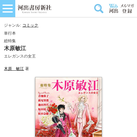
ジャンル:
コミック
単行本
総特集
木原敏江
エレガンスの女王
木原 敏江
著