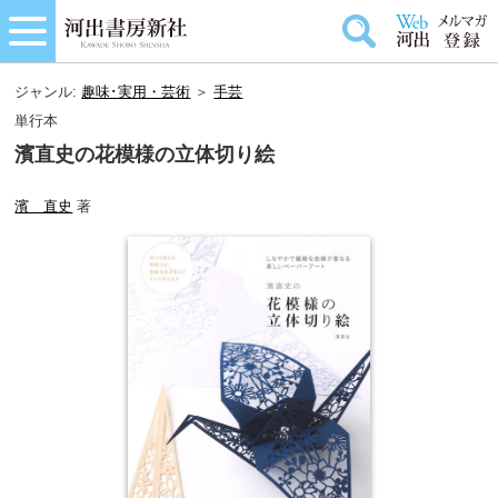
ジャンル:
趣味･実用・芸術
＞
手芸
単行本
濱直史の花模様の立体切り絵
濱 直史
著