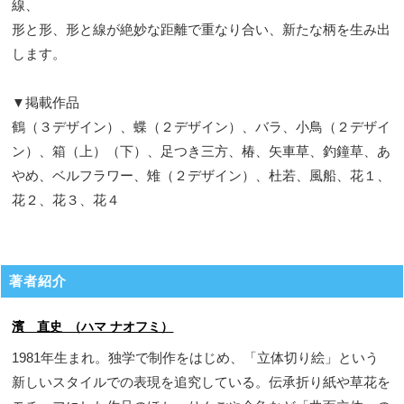
線、
形と形、形と線が絶妙な距離で重なり合い、新たな柄を生み出
します。
▼掲載作品
鶴（３デザイン）、蝶（２デザイン）、バラ、小鳥（２デザイ
ン）、箱（上）（下）、足つき三方、椿、矢車草、釣鐘草、あ
やめ、ベルフラワー、雉（２デザイン）、杜若、風船、花１、
花２、花３、花４
著者紹介
濱 直史 （ハマ ナオフミ）
1981年生まれ。独学で制作をはじめ、「立体切り絵」という
新しいスタイルでの表現を追究している。伝承折り紙や草花を