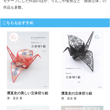
モチーフにした作品のほか、りんごや金魚など「曲面立体」の
作品も多数。
こちらもおすすめ
濱直史の美しい立体切り絵
濱直史の立体切り絵
濱 直史 著
濱 直史 著